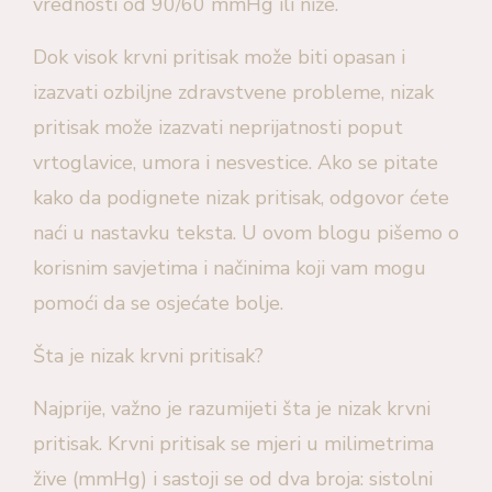
vrednosti od 90/60 mmHg ili niže.
Dok visok krvni pritisak može biti opasan i
izazvati ozbiljne zdravstvene probleme, nizak
pritisak može izazvati neprijatnosti poput
vrtoglavice, umora i nesvestice. Ako se pitate
kako da podignete nizak pritisak, odgovor ćete
naći u nastavku teksta. U ovom blogu pišemo o
korisnim savjetima i načinima koji vam mogu
pomoći da se osjećate bolje.
Šta je nizak krvni pritisak?
Najprije, važno je razumijeti šta je nizak krvni
pritisak. Krvni pritisak se mjeri u milimetrima
žive (mmHg) i sastoji se od dva broja: sistolni