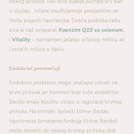
niskog pritiska. Ako srce slabije pumpa krv kao
u slučaju srčane insuficijencije posljedično se
može pojaviti hipotenzija. Dobra podrška radu
srca je naš preparat
Koenzim Q10 sa selenom
,
i
Vitality
– namijenjen jačanju srčanog mišića, ali
i ostalih mišića u tijelu.
Endokrini poremećaji
Endokrini problemi mogu značajno uticati na
krvni pritisak jer hormoni koje luče endokrine
žlezde imaju ključnu ulogu u regulaciji krvnog
pritiska. Na primjer: bolesti štitne žlezde,
hipotireoza (smanjena funkcija štitne žlezde)
može dovesti do niskog krvnog pritiska, dok