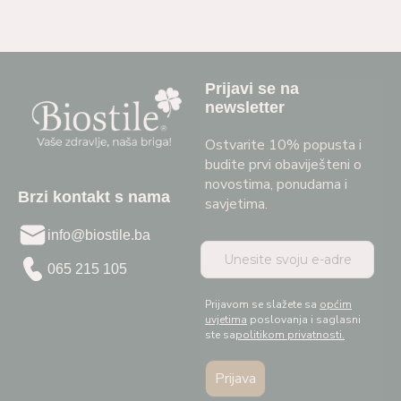
Prijavi se na
newsletter
Ostvarite 10% popusta i
budite prvi obaviješteni o
novostima, ponudama i
Brzi kontakt s nama
savjetima.
info@biostile.ba
065 215 105
Prijavom se slažete sa
općim
uvjetima
poslovanja i saglasni
ste sa
politikom privatnosti.
Prijava