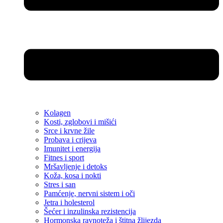
Kolagen
Kosti, zglobovi i mišići
Srce i krvne žile
Probava i crijeva
Imunitet i energija
Fitnes i sport
Mršavljenje i detoks
Koža, kosa i nokti
Stres i san
Pamćenje, nervni sistem i oči
Jetra i holesterol
Šećer i inzulinska rezistencija
Hormonska ravnoteža i štitna žlijezda