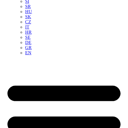
SI
SR
HU
SK
CZ
IT
HR
SE
DE
GR
EN