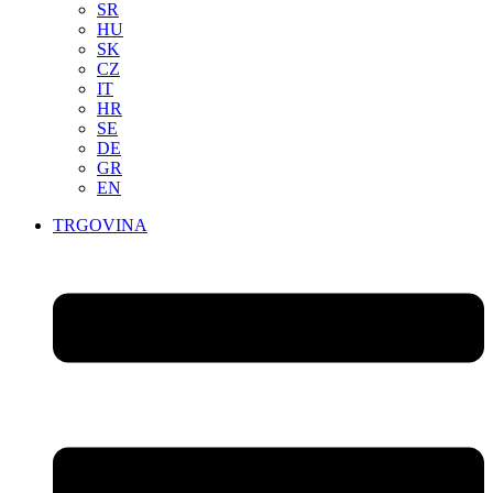
SR
HU
SK
CZ
IT
HR
SE
DE
GR
EN
TRGOVINA