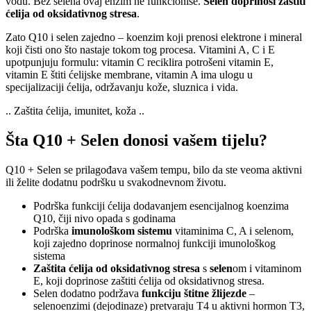
vodu. Bez selena ovaj enzim ne funkcioniše.
Selen doprinosi zaštiti
ćelija od oksidativnog stresa
.
Zato Q10 i selen zajedno
– koenzim koji prenosi elektrone i mineral
koji čisti ono što nastaje tokom tog procesa. Vitamini A, C i E
upotpunjuju formulu: vitamin C reciklira potrošeni vitamin E,
vitamin E štiti ćelijske membrane, vitamin A ima ulogu u
specijalizaciji ćelija, održavanju kože, sluznica i vida.
.. Zaštita ćelija, imunitet, koža ..
Šta Q10 + Selen donosi vašem tijelu?
Q10 + Selen se prilagođava vašem tempu, bilo da ste veoma aktivni
ili želite dodatnu podršku u svakodnevnom životu.
Podrška funkciji ćelija dodavanjem esencijalnog koenzima
Q10, čiji nivo opada s godinama
Podrška
imunološkom sistemu
vitaminima C, A i selenom,
koji zajedno doprinose normalnoj funkciji imunološkog
sistema
Zaštita ćelija od oksidativnog stresa
s
selen
om i vitaminom
E, koji doprinose zaštiti ćelija od oksidativnog stresa.
Selen dodatno podržava
funkciju štitne žlijezde
–
selenoenzimi (dejodinaze) pretvaraju T4 u aktivni hormon T3,