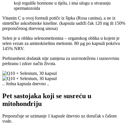
koji reguliše hormone u tijelu, i ima ulogu u stvaranju
spermatozoida
Vitamin C u ovoj formuli potiče iz šipka
(Rosa canina), a ne iz
sintetičke askorbinske kiseline. (kapsula sadrži čak 120 mg ili 150%
preporučenog dnevnog unosa)
Selen je u obliku selenometionina – organskog oblika u kojem je
selen vezan za aminokiselinu metionin. 80 µg po kapsuli pokriva
145% NRV.
Prehrambeni dodatak nije zamjena za uravnoteženu i raznovrsnu
prehranu i zdrav način života.
.. Jedna kapsula dnevno ..
Pet sastojaka koji se susreću u
mitohondriju
Preporučuje se uzimanje 1 kapsule dnevno uz doručak s čašom
vode.