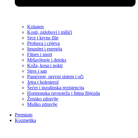
Kolagen
Kosti, zglobovi i mišići
Srce i krvne žile
Probava i crijeva
Imunitet i energija
Fitnes i sport
Mršavljenje i detoks
Koža, kosa i nokti
Stres i san
Pamćenje, nervni sistem i oči
Jetra i holesterol
Šećer i inzulinska rezistencija
Hormonska ravnoteža i štitna žlijezda
Žensko zdravlje
Muško zdravlje
Premium
Kozmetika