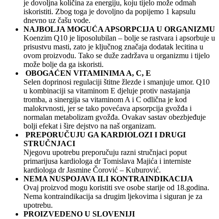
je dovoljna količina za energiju, koju tijelo može odmah
iskoristiti. Zbog toga je dovoljno da popijemo 1 kapsulu
dnevno uz čašu vode.
NAJBOLJA MOGUĆA APSORPCIJA U ORGANIZMU
Koenzim Q10 je liposolubilan – bolje se rastvara i apsorbuje u
prisustvu masti, zato je ključnog značaja dodatak lecitina u
ovom proizvodu. Tako se duže zadržava u organizmu i tijelo
može bolje da ga iskoristi.
OBOGAĆEN VITAMINIMA A, C, E
Selen doprinosi regulaciji štitne žlezde i smanjuje umor. Q10
u kombinaciji sa vitaminom E djeluje protiv nastajanja
tromba, a sinergija sa vitaminom A i C odlična je kod
malokrvnosti, jer se tako povećava apsorpcija gvožđa i
normalan metabolizam gvožđa. Ovakav sastav obezbjeđuje
bolji efekat i šire dejstvo na naš organizam.
PREPORUČUJU GA KARDIOLOZI I DRUGI
STRUČNJACI
Njegovu upotrebu preporučuju razni stručnjaci poput
primarijusa kardiologa dr Tomislava Majića i interniste
kardiologa dr Jasmine Čorović – Kuburović.
NEMA NUSPOJAVA ILI KONTRAINDIKACIJA
Ovaj proizvod mogu koristiti sve osobe starije od 18.godina.
Nema kontraindikacija sa drugim ljekovima i siguran je za
upotrebu.
PROIZVEDENO U SLOVENIJI