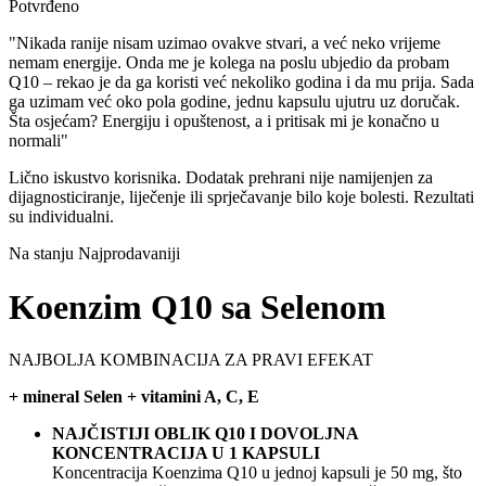
Potvrđeno
"Nikada ranije nisam uzimao ovakve stvari, a već neko vrijeme
nemam energije. Onda me je kolega na poslu ubjedio da probam
Q10 – rekao je da ga koristi već nekoliko godina i da mu prija. Sada
ga uzimam već oko pola godine, jednu kapsulu ujutru uz doručak.
Šta osjećam? Energiju i opuštenost, a i pritisak mi je konačno u
normali"
Lično iskustvo korisnika. Dodatak prehrani nije namijenjen za
dijagnosticiranje, liječenje ili sprječavanje bilo koje bolesti. Rezultati
su individualni.
Na stanju
Najprodavaniji
Koenzim Q10 sa Selenom
NAJBOLJA KOMBINACIJA ZA PRAVI EFEKAT
+ mineral Selen + vitamini A, C, E
NAJČISTIJI OBLIK Q10 I DOVOLJNA
KONCENTRACIJA U 1 KAPSULI
Koncentracija Koenzima Q10 u jednoj kapsuli je 50 mg, što