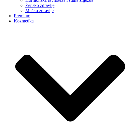
Hormonska ravnoteža i štitna žlijezda
Žensko zdravlje
Muško zdravlje
Premium
Kozmetika