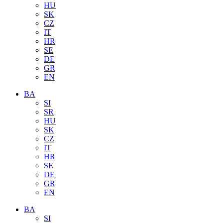
HU
SK
CZ
IT
HR
SE
DE
GR
EN
BA
SI
SR
HU
SK
CZ
IT
HR
SE
DE
GR
EN
BA
SI