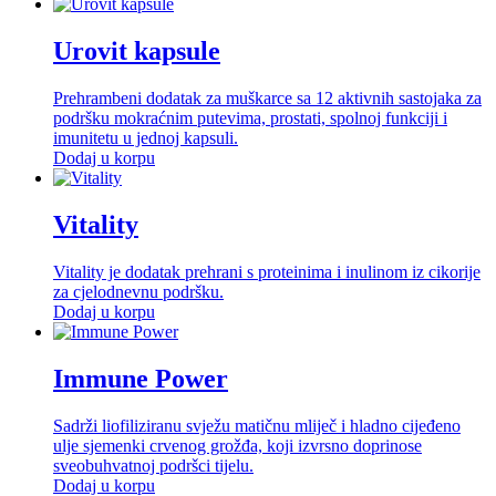
Urovit kapsule
Prehrambeni dodatak za muškarce sa 12 aktivnih sastojaka za
podršku mokraćnim putevima, prostati, spolnoj funkciji i
imunitetu u jednoj kapsuli.
Dodaj u korpu
Vitality
Vitality je dodatak prehrani s proteinima i inulinom iz cikorije
za cjelodnevnu podršku.
Dodaj u korpu
Immune Power
Sadrži liofiliziranu svježu matičnu mliječ i hladno cijeđeno
ulje sjemenki crvenog grožđa, koji izvrsno doprinose
sveobuhvatnoj podršci tijelu.
Dodaj u korpu