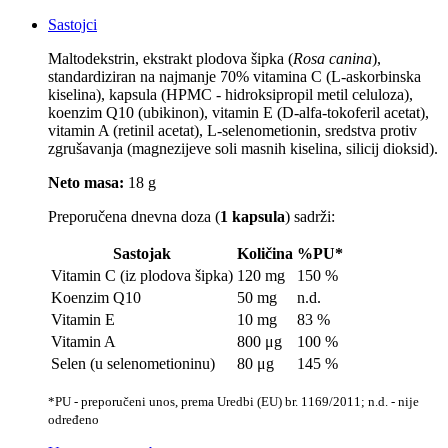
Sastojci
Maltodekstrin, ekstrakt plodova šipka (
Rosa canina
),
standardiziran na najmanje 70% vitamina C (L-askorbinska
kiselina), kapsula (HPMC - hidroksipropil metil celuloza),
koenzim Q10 (ubikinon), vitamin E (D-alfa-tokoferil acetat),
vitamin A (retinil acetat), L-selenometionin, sredstva protiv
zgrušavanja (magnezijeve soli masnih kiselina, silicij dioksid).
Neto masa:
18 g
Preporučena dnevna doza (
1 kapsula
) sadrži:
Sastojak
Količina
%PU*
Vitamin C (iz plodova šipka)
120 mg
150 %
Koenzim Q10
50 mg
n.d.
Vitamin E
10 mg
83 %
Vitamin A
800 μg
100 %
Selen (u selenometioninu)
80 μg
145 %
*PU - preporučeni unos, prema Uredbi (EU) br. 1169/2011; n.d. - nije
određeno