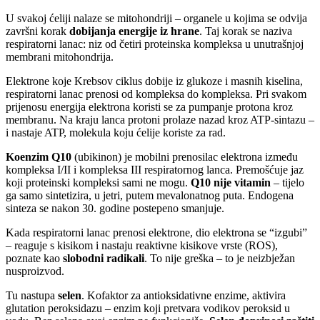
U svakoj ćeliji nalaze se mitohondriji – organele u kojima se odvija
završni korak
dobijanja energije iz hrane
. Taj korak se naziva
respiratorni lanac: niz od četiri proteinska kompleksa u unutrašnjoj
membrani mitohondrija.
Elektrone koje Krebsov ciklus dobije iz glukoze i masnih kiselina,
respiratorni lanac prenosi od kompleksa do kompleksa. Pri svakom
prijenosu energija elektrona koristi se za pumpanje protona kroz
membranu. Na kraju lanca protoni prolaze nazad kroz ATP-sintazu –
i nastaje ATP, molekula koju ćelije koriste za rad.
Koenzim Q10
(ubikinon) je mobilni prenosilac elektrona između
kompleksa I/II i kompleksa III respiratornog lanca. Premošćuje jaz
koji proteinski kompleksi sami ne mogu.
Q10 nije vitamin
– tijelo
ga samo sintetizira, u jetri, putem mevalonatnog puta. Endogena
sinteza se nakon 30. godine postepeno smanjuje.
Kada respiratorni lanac prenosi elektrone, dio elektrona se “izgubi”
– reaguje s kisikom i nastaju reaktivne kisikove vrste (ROS),
poznate kao
slobodni radikali
. To nije greška – to je
neizbježan
nusproizvod.
Tu nastupa
selen
. Kofaktor za antioksidativne enzime, aktivira
glutation peroksidazu – enzim koji pretvara vodikov peroksid u