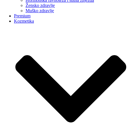
Hormonska ravnoteža i štitna žlijezda
Žensko zdravlje
Muško zdravlje
Premium
Kozmetika