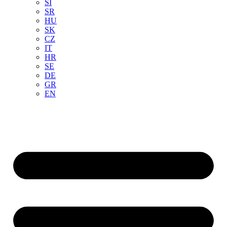
SI
SR
HU
SK
CZ
IT
HR
SE
DE
GR
EN