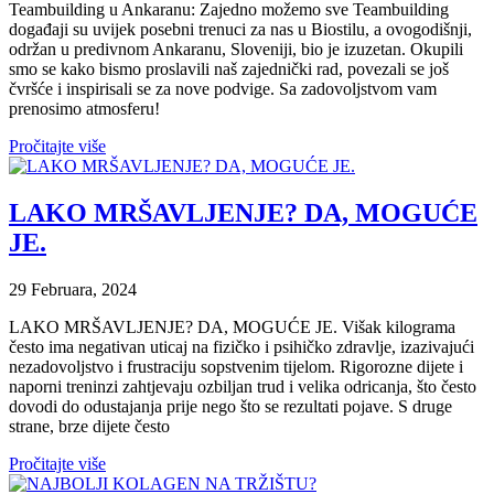
Teambuilding u Ankaranu: Zajedno možemo sve Teambuilding
događaji su uvijek posebni trenuci za nas u Biostilu, a ovogodišnji,
održan u predivnom Ankaranu, Sloveniji, bio je izuzetan. Okupili
smo se kako bismo proslavili naš zajednički rad, povezali se još
čvršće i inspirisali se za nove podvige. Sa zadovoljstvom vam
prenosimo atmosferu!
Pročitajte više
LAKO MRŠAVLJENJE? DA, MOGUĆE
JE.
29 Februara, 2024
LAKO MRŠAVLJENJE? DA, MOGUĆE JE. Višak kilograma
često ima negativan uticaj na fizičko i psihičko zdravlje, izazivajući
nezadovoljstvo i frustraciju sopstvenim tijelom. Rigorozne dijete i
naporni treninzi zahtjevaju ozbiljan trud i velika odricanja, što često
dovodi do odustajanja prije nego što se rezultati pojave. S druge
strane, brze dijete često
Pročitajte više