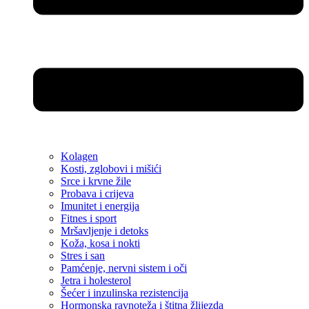
Kolagen
Kosti, zglobovi i mišići
Srce i krvne žile
Probava i crijeva
Imunitet i energija
Fitnes i sport
Mršavljenje i detoks
Koža, kosa i nokti
Stres i san
Pamćenje, nervni sistem i oči
Jetra i holesterol
Šećer i inzulinska rezistencija
Hormonska ravnoteža i štitna žlijezda