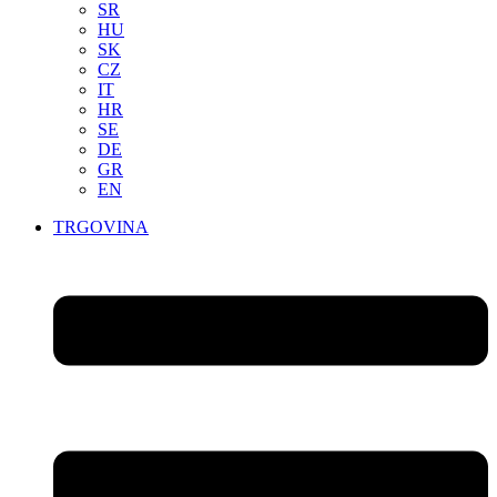
SR
HU
SK
CZ
IT
HR
SE
DE
GR
EN
TRGOVINA