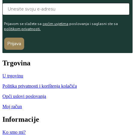
Prijavom se slažete sa
općim uvjetima
poslovanja i saglasni ste sa
politikom privatnosti.
Prijava
Trgovina
U trgovinu
Politika privatnosti i korištenja kolačića
Opći uslovi poslovanja
Moj račun
Informacije
Ko smo mi?