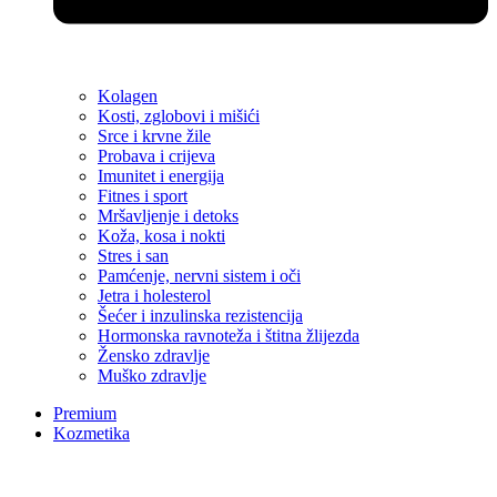
Kolagen
Kosti, zglobovi i mišići
Srce i krvne žile
Probava i crijeva
Imunitet i energija
Fitnes i sport
Mršavljenje i detoks
Koža, kosa i nokti
Stres i san
Pamćenje, nervni sistem i oči
Jetra i holesterol
Šećer i inzulinska rezistencija
Hormonska ravnoteža i štitna žlijezda
Žensko zdravlje
Muško zdravlje
Premium
Kozmetika