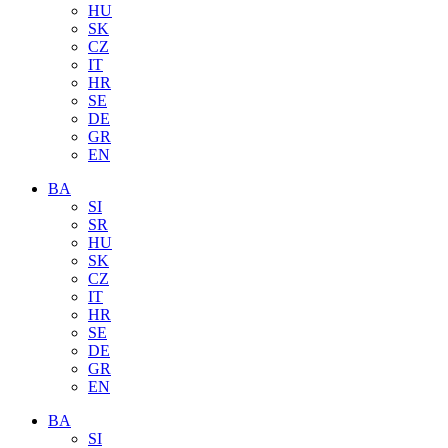
HU
SK
CZ
IT
HR
SE
DE
GR
EN
BA
SI
SR
HU
SK
CZ
IT
HR
SE
DE
GR
EN
BA
SI