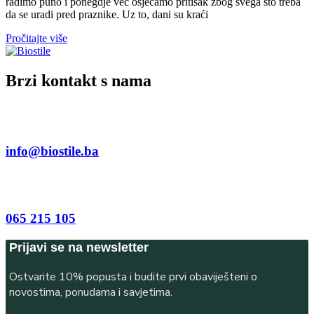
radimo puno i ponegdje već osjećamo pritisak zbog svega što treba
da se uradi pred praznike. Uz to, dani su kraći
Pročitajte više
Brzi kontakt s nama
info@biostile.ba
065 215 105
Prijavi se na newsletter
Ostvarite 10% popusta i budite prvi obaviješteni o
novostima, ponudama i savjetima.