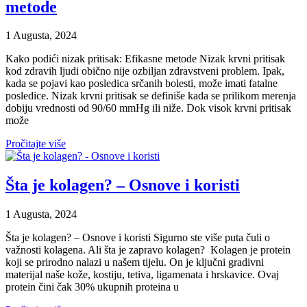
metode
1 Augusta, 2024
Kako podići nizak pritisak: Efikasne metode Nizak krvni pritisak
kod zdravih ljudi obično nije ozbiljan zdravstveni problem. Ipak,
kada se pojavi kao posledica srčanih bolesti, može imati fatalne
posledice. Nizak krvni pritisak se definiše kada se prilikom merenja
dobiju vrednosti od 90/60 mmHg ili niže. Dok visok krvni pritisak
može
Pročitajte više
Šta je kolagen? – Osnove i koristi
1 Augusta, 2024
Šta je kolagen? – Osnove i koristi Sigurno ste više puta čuli o
važnosti kolagena. Ali šta je zapravo kolagen? Kolagen je protein
koji se prirodno nalazi u našem tijelu. On je ključni gradivni
materijal naše kože, kostiju, tetiva, ligamenata i hrskavice. Ovaj
protein čini čak 30% ukupnih proteina u