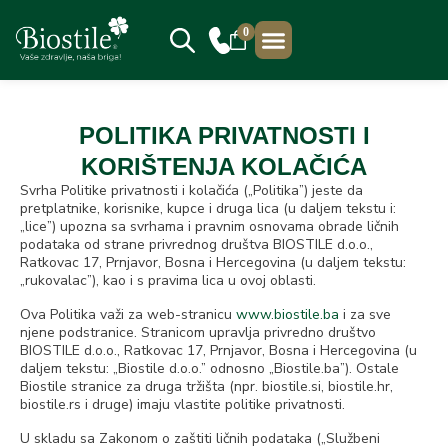
0
PRODAJNA MJESTA
POLITIKA PRIVATNOSTI I
KORIŠTENJA KOLAČIĆA
Svrha Politike privatnosti i kolačića („Politika”) jeste da
pretplatnike, korisnike, kupce i druga lica (u daljem tekstu i:
„lice”) upozna sa svrhama i pravnim osnovama obrade ličnih
podataka od strane privrednog društva BIOSTILE d.o.o.,
Ratkovac 17, Prnjavor, Bosna i Hercegovina (u daljem tekstu:
„rukovalac”), kao i s pravima lica u ovoj oblasti.
Ova Politika važi za web-stranicu
www.biostile.ba
i za sve
njene podstranice. Stranicom upravlja privredno društvo
BIOSTILE d.o.o., Ratkovac 17, Prnjavor, Bosna i Hercegovina (u
daljem tekstu: „Biostile d.o.o.” odnosno „Biostile.ba”). Ostale
Biostile stranice za druga tržišta (npr. biostile.si, biostile.hr,
biostile.rs i druge) imaju vlastite politike privatnosti.
U skladu sa Zakonom o zaštiti ličnih podataka („Službeni