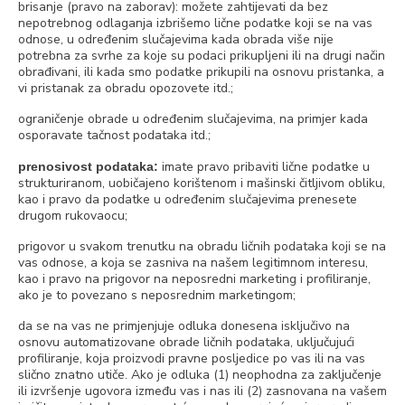
brisanje (pravo na zaborav): možete zahtijevati da bez
nepotrebnog odlaganja izbrišemo lične podatke koji se na vas
odnose, u određenim slučajevima kada obrada više nije
potrebna za svrhe za koje su podaci prikupljeni ili na drugi način
obrađivani, ili kada smo podatke prikupili na osnovu pristanka, a
vi pristanak za obradu opozovete itd.;
ograničenje obrade u određenim slučajevima, na primjer kada
osporavate tačnost podataka itd.;
imate pravo pribaviti lične podatke u
prenosivost podataka:
strukturiranom, uobičajeno korištenom i mašinski čitljivom obliku,
kao i pravo da podatke u određenim slučajevima prenesete
drugom rukovaocu;
prigovor u svakom trenutku na obradu ličnih podataka koji se na
vas odnose, a koja se zasniva na našem legitimnom interesu,
kao i pravo na prigovor na neposredni marketing i profiliranje,
ako je to povezano s neposrednim marketingom;
da se na vas ne primjenjuje odluka donesena isključivo na
osnovu automatizovane obrade ličnih podataka, uključujući
profiliranje, koja proizvodi pravne posljedice po vas ili na vas
slično znatno utiče. Ako je odluka (1) neophodna za zaključenje
ili izvršenje ugovora između vas i nas ili (2) zasnovana na vašem