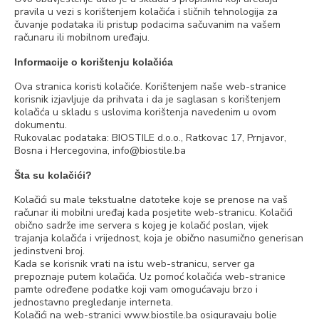
pravila u vezi s korištenjem kolačića i sličnih tehnologija za
čuvanje podataka ili pristup podacima sačuvanim na vašem
računaru ili mobilnom uređaju.
Informacije o korištenju kolačića
Ova stranica koristi kolačiće. Korištenjem naše web-stranice
korisnik izjavljuje da prihvata i da je saglasan s korištenjem
kolačića u skladu s uslovima korištenja navedenim u ovom
dokumentu.
Rukovalac podataka: BIOSTILE d.o.o., Ratkovac 17, Prnjavor,
Bosna i Hercegovina, info@biostile.ba
Šta su kolačići?
Kolačići su male tekstualne datoteke koje se prenose na vaš
računar ili mobilni uređaj kada posjetite web-stranicu. Kolačići
obično sadrže ime servera s kojeg je kolačić poslan, vijek
trajanja kolačića i vrijednost, koja je obično nasumično generisan
jedinstveni broj.
Kada se korisnik vrati na istu web-stranicu, server ga
prepoznaje putem kolačića. Uz pomoć kolačića web-stranice
pamte određene podatke koji vam omogućavaju brzo i
jednostavno pregledanje interneta.
Kolačići na web-stranici www.biostile.ba osiguravaju bolje