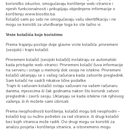
korisničko iskustvo, omogućavaju korištenje web-stranice i
njenih funkcionalnosti i prikupljaju objedinjene informacije o
korištenju www.biostile.ba.
Kolačići sami po sebi ne omogućavaju vašu identifikaciju i ne
mogu se koristiti za utvrđivanje toga ko ste tačno vi.
Vrste kolačića koje koristimo
Prema trajanju postoje dvije glavne vrste kolačića: privremeni
(sesijski) i trajni kolačići.
Privremeni kolačići (sesijski kolačići) instaliraju se automatski
kada pristupite web-stranici. Privremeni kolačić čuva informacije
na serveru i ostaje u memoriji dok sesija ne istekne. Privremeni
kolačići uklanjaju se s vašeg računara kada zatvorite preglednik.
Sam kolačić ne sadrži nikakve lične podatke.
Trajni ili sačuvani kolačići ostaju sačuvani na vašem računaru
danima, mjesecima ili čak godinama nakon što korisnik zatvori
preglednik i završi sesiju. Uklanjaju se kada istekne rok njihovog
važenja, ili ih možete sami izbrisati.
Prema neophodnosti korištenja, kolačići mogu biti neophodni –
kolačići koji su nužno potrebni za rad stranice, ili drugi kolačići
bez kojih stranica može raditi. Ovi drugi mogu se koristiti za
analizu posjeta i korištenja stranice, a istovremeno mogu