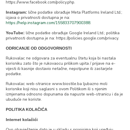
https://www.facebook.com/policy.php.
lične podatke obrađuje Meta Platforms Ireland Ltd.;
Instagram:
izjava o privatnosti dostupna je na:
https://help.instagram.com/155833707900388
.
lične podatke obrađuje Google Ireland Ltd.; politika
YouTube:
privatnosti dostupna je na: https://policies.google.com/privacy.
ODRICANJE OD ODGOVORNOSTI
Rukovalac ne odgovara za eventualnu štetu koja bi nastala
korisniku zato što je rukovaocu prilikom upita / prijave na e-
vijesti ili kasnije dostavio netačne, nepotpune ili zastarjele
podatke.
Rukovalac web-stranice www.biostile.ba ljubazno moli
korisnike koji nisu saglasni s ovom Politikom ili s njenim
izmjenama odnosno dopunama da napuste web-stranicu i da je
ubuduće ne koriste.
POLITIKA KOLAČIĆA
Internet kolačići
Ovo obavještenje dato je u skladu s propisima koji uređuju