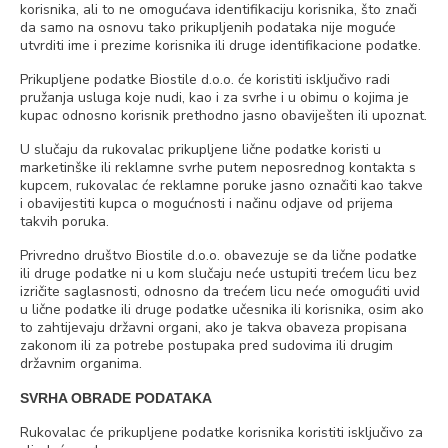
korisnika, ali to ne omogućava identifikaciju korisnika, što znači
da samo na osnovu tako prikupljenih podataka nije moguće
utvrditi ime i prezime korisnika ili druge identifikacione podatke.
Prikupljene podatke Biostile d.o.o. će koristiti isključivo radi
pružanja usluga koje nudi, kao i za svrhe i u obimu o kojima je
kupac odnosno korisnik prethodno jasno obaviješten ili upoznat.
U slučaju da rukovalac prikupljene lične podatke koristi u
marketinške ili reklamne svrhe putem neposrednog kontakta s
kupcem, rukovalac će reklamne poruke jasno označiti kao takve
i obavijestiti kupca o mogućnosti i načinu odjave od prijema
takvih poruka.
Privredno društvo Biostile d.o.o. obavezuje se da lične podatke
ili druge podatke ni u kom slučaju neće ustupiti trećem licu bez
izričite saglasnosti, odnosno da trećem licu neće omogućiti uvid
u lične podatke ili druge podatke učesnika ili korisnika, osim ako
to zahtijevaju državni organi, ako je takva obaveza propisana
zakonom ili za potrebe postupaka pred sudovima ili drugim
državnim organima.
SVRHA OBRADE PODATAKA
Rukovalac će prikupljene podatke korisnika koristiti isključivo za