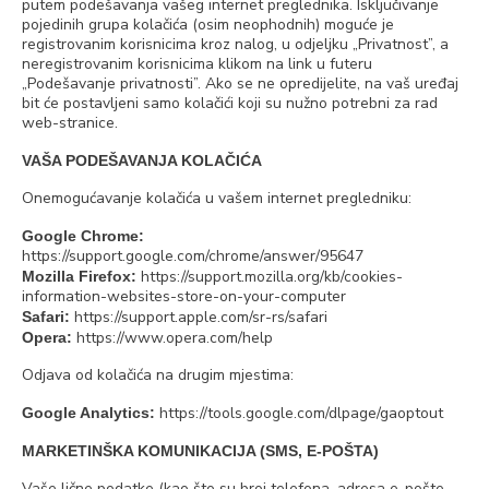
putem podešavanja vašeg internet preglednika. Isključivanje
pojedinih grupa kolačića (osim neophodnih) moguće je
registrovanim korisnicima kroz nalog, u odjeljku „Privatnost”, a
neregistrovanim korisnicima klikom na link u futeru
„Podešavanje privatnosti”. Ako se ne opredijelite, na vaš uređaj
bit će postavljeni samo kolačići koji su nužno potrebni za rad
web-stranice.
VAŠA PODEŠAVANJA KOLAČIĆA
Onemogućavanje kolačića u vašem internet pregledniku:
Google Chrome:
https://support.google.com/chrome/answer/95647
https://support.mozilla.org/kb/cookies-
Mozilla Firefox:
information-websites-store-on-your-computer
https://support.apple.com/sr-rs/safari
Safari:
https://www.opera.com/help
Opera:
Odjava od kolačića na drugim mjestima:
https://tools.google.com/dlpage/gaoptout
Google Analytics:
MARKETINŠKA KOMUNIKACIJA (SMS, E-POŠTA)
Vaše lične podatke (kao što su broj telefona, adresa e-pošte,