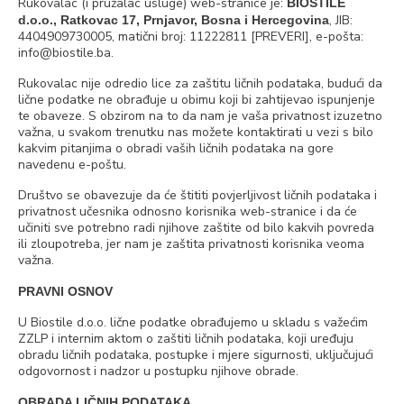
Rukovalac (i pružalac usluge) web-stranice je:
BIOSTILE
, JIB:
d.o.o., Ratkovac 17, Prnjavor, Bosna i Hercegovina
4404909730005, matični broj: 11222811 [PREVERI], e-pošta:
info@biostile.ba.
Rukovalac nije odredio lice za zaštitu ličnih podataka, budući da
lične podatke ne obrađuje u obimu koji bi zahtijevao ispunjenje
te obaveze. S obzirom na to da nam je vaša privatnost izuzetno
važna, u svakom trenutku nas možete kontaktirati u vezi s bilo
kakvim pitanjima o obradi vaših ličnih podataka na gore
navedenu e-poštu.
Društvo se obavezuje da će štititi povjerljivost ličnih podataka i
privatnost učesnika odnosno korisnika web-stranice i da će
učiniti sve potrebno radi njihove zaštite od bilo kakvih povreda
ili zloupotreba, jer nam je zaštita privatnosti korisnika veoma
važna.
PRAVNI OSNOV
U Biostile d.o.o. lične podatke obrađujemo u skladu s važećim
ZZLP i internim aktom o zaštiti ličnih podataka, koji uređuju
obradu ličnih podataka, postupke i mjere sigurnosti, uključujući
odgovornost i nadzor u postupku njihove obrade.
OBRADA LIČNIH PODATAKA