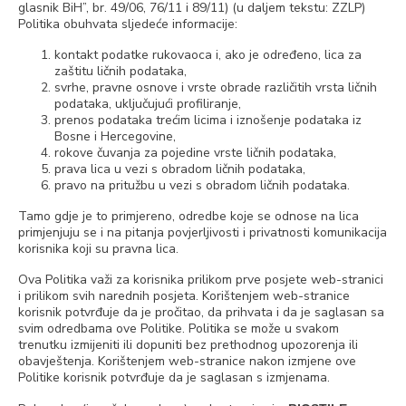
glasnik BiH”, br. 49/06, 76/11 i 89/11) (u daljem tekstu: ZZLP)
Politika obuhvata sljedeće informacije:
kontakt podatke rukovaoca i, ako je određeno, lica za
zaštitu ličnih podataka,
svrhe, pravne osnove i vrste obrade različitih vrsta ličnih
podataka, uključujući profiliranje,
prenos podataka trećim licima i iznošenje podataka iz
Bosne i Hercegovine,
rokove čuvanja za pojedine vrste ličnih podataka,
prava lica u vezi s obradom ličnih podataka,
pravo na pritužbu u vezi s obradom ličnih podataka.
Tamo gdje je to primjereno, odredbe koje se odnose na lica
primjenjuju se i na pitanja povjerljivosti i privatnosti komunikacija
korisnika koji su pravna lica.
Ova Politika važi za korisnika prilikom prve posjete web-stranici
i prilikom svih narednih posjeta. Korištenjem web-stranice
korisnik potvrđuje da je pročitao, da prihvata i da je saglasan sa
svim odredbama ove Politike. Politika se može u svakom
trenutku izmijeniti ili dopuniti bez prethodnog upozorenja ili
obavještenja. Korištenjem web-stranice nakon izmjene ove
Politike korisnik potvrđuje da je saglasan s izmjenama.