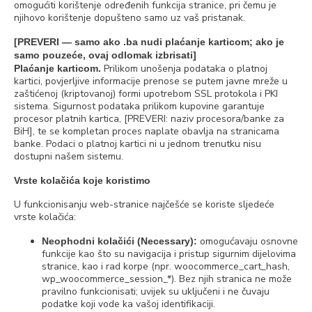
omogućiti korištenje određenih funkcija stranice, pri čemu je
njihovo korištenje dopušteno samo uz vaš pristanak.
[PREVERI — samo ako .ba nudi plaćanje karticom; ako je
samo pouzeće, ovaj odlomak izbrisati]
Prilikom unošenja podataka o platnoj
Plaćanje karticom.
kartici, povjerljive informacije prenose se putem javne mreže u
zaštićenoj (kriptovanoj) formi upotrebom SSL protokola i PKI
sistema. Sigurnost podataka prilikom kupovine garantuje
procesor platnih kartica, [PREVERI: naziv procesora/banke za
BiH], te se kompletan proces naplate obavlja na stranicama
banke. Podaci o platnoj kartici ni u jednom trenutku nisu
dostupni našem sistemu.
Vrste kolačića koje koristimo
U funkcionisanju web-stranice najčešće se koriste sljedeće
vrste kolačića:
omogućavaju osnovne
Neophodni kolačići (Necessary):
funkcije kao što su navigacija i pristup sigurnim dijelovima
stranice, kao i rad korpe (npr. woocommerce_cart_hash,
wp_woocommerce_session_*). Bez njih stranica ne može
pravilno funkcionisati; uvijek su uključeni i ne čuvaju
podatke koji vode ka vašoj identifikaciji.