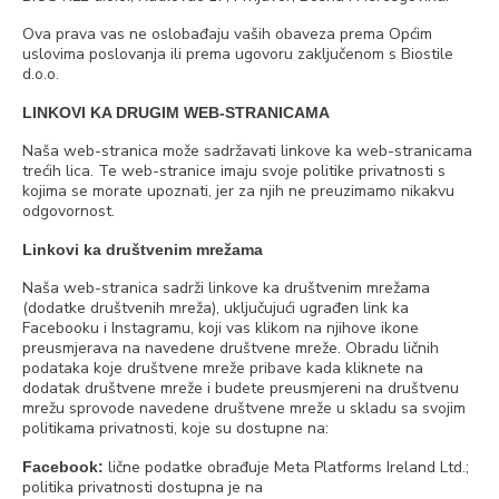
Ova prava vas ne oslobađaju vaših obaveza prema Općim
uslovima poslovanja ili prema ugovoru zaključenom s Biostile
d.o.o.
LINKOVI KA DRUGIM WEB-STRANICAMA
Naša web-stranica može sadržavati linkove ka web-stranicama
trećih lica. Te web-stranice imaju svoje politike privatnosti s
kojima se morate upoznati, jer za njih ne preuzimamo nikakvu
odgovornost.
Linkovi ka društvenim mrežama
Naša web-stranica sadrži linkove ka društvenim mrežama
(dodatke društvenih mreža), uključujući ugrađen link ka
Facebooku i Instagramu, koji vas klikom na njihove ikone
preusmjerava na navedene društvene mreže. Obradu ličnih
podataka koje društvene mreže pribave kada kliknete na
dodatak društvene mreže i budete preusmjereni na društvenu
mrežu sprovode navedene društvene mreže u skladu sa svojim
politikama privatnosti, koje su dostupne na:
lične podatke obrađuje Meta Platforms Ireland Ltd.;
Facebook:
politika privatnosti dostupna je na