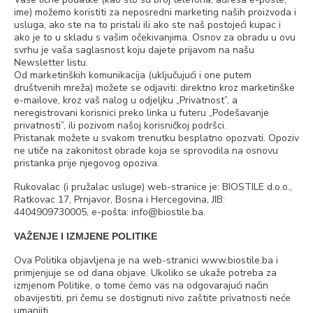
ime) možemo koristiti za neposredni marketing naših proizvoda i
usluga, ako ste na to pristali ili ako ste naš postojeći kupac i
ako je to u skladu s vašim očekivanjima. Osnov za obradu u ovu
svrhu je vaša saglasnost koju dajete prijavom na našu
Newsletter listu.
Od marketinških komunikacija (uključujući i one putem
društvenih mreža) možete se odjaviti: direktno kroz marketinške
e-mailove, kroz vaš nalog u odjeljku „Privatnost”, a
neregistrovani korisnici preko linka u futeru „Podešavanje
privatnosti”, ili pozivom našoj korisničkoj podršci.
Pristanak možete u svakom trenutku besplatno opozvati. Opoziv
ne utiče na zakonitost obrade koja se sprovodila na osnovu
pristanka prije njegovog opoziva.
Rukovalac (i pružalac usluge) web-stranice je: BIOSTILE d.o.o.,
Ratkovac 17, Prnjavor, Bosna i Hercegovina, JIB:
4404909730005, e-pošta: info@biostile.ba.
VAŽENJE I IZMJENE POLITIKE
Ova Politika objavljena je na web-stranici www.biostile.ba i
primjenjuje se od dana objave. Ukoliko se ukaže potreba za
izmjenom Politike, o tome ćemo vas na odgovarajući način
obavijestiti, pri čemu se dostignuti nivo zaštite privatnosti neće
umanjiti.