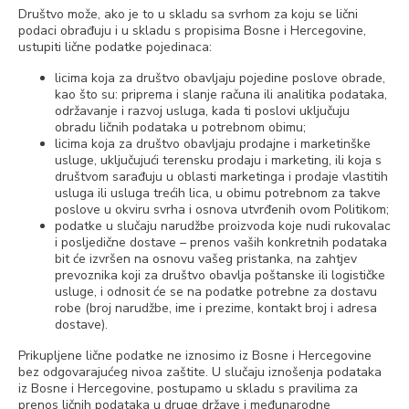
Društvo može, ako je to u skladu sa svrhom za koju se lični
podaci obrađuju i u skladu s propisima Bosne i Hercegovine,
ustupiti lične podatke pojedinaca:
licima koja za društvo obavljaju pojedine poslove obrade,
kao što su: priprema i slanje računa ili analitika podataka,
održavanje i razvoj usluga, kada ti poslovi uključuju
obradu ličnih podataka u potrebnom obimu;
licima koja za društvo obavljaju prodajne i marketinške
usluge, uključujući terensku prodaju i marketing, ili koja s
društvom sarađuju u oblasti marketinga i prodaje vlastitih
usluga ili usluga trećih lica, u obimu potrebnom za takve
poslove u okviru svrha i osnova utvrđenih ovom Politikom;
podatke u slučaju narudžbe proizvoda koje nudi rukovalac
i posljedične dostave – prenos vaših konkretnih podataka
bit će izvršen na osnovu vašeg pristanka, na zahtjev
prevoznika koji za društvo obavlja poštanske ili logističke
usluge, i odnosit će se na podatke potrebne za dostavu
robe (broj narudžbe, ime i prezime, kontakt broj i adresa
dostave).
Prikupljene lične podatke ne iznosimo iz Bosne i Hercegovine
bez odgovarajućeg nivoa zaštite. U slučaju iznošenja podataka
iz Bosne i Hercegovine, postupamo u skladu s pravilima za
prenos ličnih podataka u druge države i međunarodne