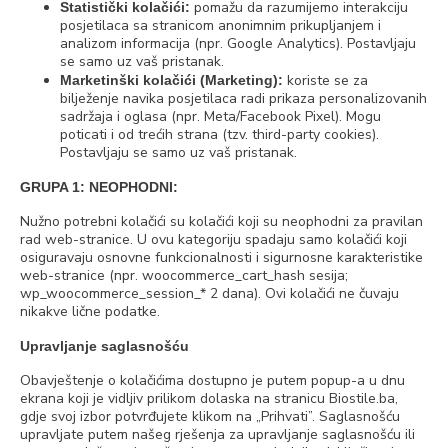
pomažu da razumijemo interakciju
Statistički kolačići:
posjetilaca sa stranicom anonimnim prikupljanjem i
analizom informacija (npr. Google Analytics). Postavljaju
se samo uz vaš pristanak.
koriste se za
Marketinški kolačići (Marketing):
bilježenje navika posjetilaca radi prikaza personalizovanih
sadržaja i oglasa (npr. Meta/Facebook Pixel). Mogu
poticati i od trećih strana (tzv. third-party cookies).
Postavljaju se samo uz vaš pristanak.
GRUPA 1: NEOPHODNI:
Nužno potrebni kolačići su kolačići koji su neophodni za pravilan
rad web-stranice. U ovu kategoriju spadaju samo kolačići koji
osiguravaju osnovne funkcionalnosti i sigurnosne karakteristike
web-stranice (npr. woocommerce_cart_hash sesija;
wp_woocommerce_session_* 2 dana). Ovi kolačići ne čuvaju
nikakve lične podatke.
Upravljanje saglasnošću
Obavještenje o kolačićima dostupno je putem popup-a u dnu
ekrana koji je vidljiv prilikom dolaska na stranicu Biostile.ba,
gdje svoj izbor potvrđujete klikom na „Prihvati”. Saglasnošću
upravljate putem našeg rješenja za upravljanje saglasnošću ili