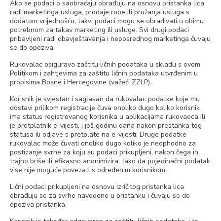
Ako se podaci o saobraćaju obrađuju na osnovu pristanka lica
radi marketinga usluga, prodaje robe ili pružanja usluga s
dodatom vrijednošću, takvi podaci mogu se obrađivati u obimu
potrebnom za takav marketing ili usluge. Svi drugi podaci
pribavljeni radi obavještavanja i neposrednog marketinga čuvaju
se do opoziva.
Rukovalac osigurava zaštitu ličnih podataka u skladu s ovom
Politikom i zahtjevima za zaštitu ličnih podataka utvrđenim u
propisima Bosne i Hercegovine (važeći ZZLP).
Korisnik je svjestan i saglasan da rukovalac podatke koje mu
dostavi prilikom registracije čuva onoliko dugo koliko korisnik
ima status registrovanog korisnika u aplikacijama rukovaoca ili
je pretplatnik e-vijesti, i još godinu dana nakon prestanka tog
statusa ili odjave s pretplate na e-vijesti. Druge podatke
rukovalac može čuvati onoliko dugo koliko je neophodno za
postizanje svrhe za koju su podaci prikupljeni, nakon čega ih
trajno briše ili efikasno anonimizira, tako da pojedinačni podatak
više nije moguće povezati s određenim korisnikom.
Lični podaci prikupljeni na osnovu izričitog pristanka lica
obrađuju se za svrhe navedene u pristanku i čuvaju se do
opoziva pristanka.