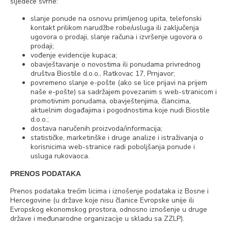
sljedeće svrhe:
slanje ponude na osnovu primljenog upita, telefonski
kontakt prilikom narudžbe robe/usluga ili zaključenja
ugovora o prodaji, slanje računa i izvršenje ugovora o
prodaji;
vođenje evidencije kupaca;
obavještavanje o novostima ili ponudama privrednog
društva Biostile d.o.o., Ratkovac 17, Prnjavor;
povremeno slanje e-pošte (ako se lice prijavi na prijem
naše e-pošte) sa sadržajem povezanim s web-stranicom i
promotivnim ponudama, obavještenjima, člancima,
aktuelnim događajima i pogodnostima koje nudi Biostile
d.o.o.;
dostava naručenih proizvoda/informacija;
statističke, marketinške i druge analize i istraživanja o
korisnicima web-stranice radi poboljšanja ponude i
usluga rukovaoca.
PRENOS PODATAKA
Prenos podataka trećim licima i iznošenje podataka iz Bosne i
Hercegovine (u države koje nisu članice Evropske unije ili
Evropskog ekonomskog prostora, odnosno iznošenje u druge
države i međunarodne organizacije u skladu sa ZZLP).