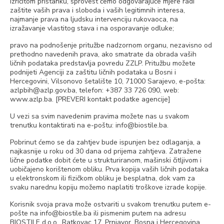
izričitom pristanku, sprovest ćemo odgovarajuće mjere radi
zaštite vaših prava i sloboda i vaših legitimnih interesa,
najmanje prava na ljudsku intervenciju rukovaoca, na
izražavanje vlastitog stava i na osporavanje odluke;
pravo na podnošenje pritužbe nadzornom organu, nezavisno od
prethodno navedenih prava, ako smatrate da obrada vaših
ličnih podataka predstavlja povredu ZZLP. Pritužbu možete
podnijeti Agenciji za zaštitu ličnih podataka u Bosni i
Hercegovini, Vilsonovo šetalište 10, 71000 Sarajevo, e-pošta:
azlpbih@azlp.gov.ba, telefon: +387 33 726 090, web:
www.azlp.ba. [PREVERI kontakt podatke agencije]
U vezi sa svim navedenim pravima možete nas u svakom
trenutku kontaktirati na e-poštu: info@biostile.ba.
Pobrinut ćemo se da zahtjev bude ispunjen bez odlaganja, a
najkasnije u roku od 30 dana od prijema zahtjeva. Zatražene
lične podatke dobit ćete u strukturiranom, mašinski čitljivom i
uobičajeno korištenom obliku. Prva kopija vaših ličnih podataka
u elektronskom ili fizičkom obliku je besplatna, dok vam za
svaku narednu kopiju možemo naplatiti troškove izrade kopije.
Korisnik svoja prava može ostvariti u svakom trenutku putem e-
pošte na info@biostile.ba ili pismenim putem na adresu
BIOSTILE d.o.o., Ratkovac 17, Prnjavor, Bosna i Hercegovina.