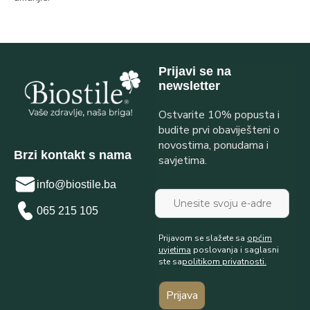
Prijavi se na
newsletter
Ostvarite 10% popusta i
budite prvi obaviješteni o
novostima, ponudama i
Brzi kontakt s nama
savjetima.
info@biostile.ba
065 215 105
Prijavom se slažete sa
općim
uvjetima
poslovanja i saglasni
ste sa
politikom privatnosti.
Prijava