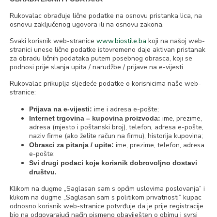
Rukovalac obrađuje lične podatke na osnovu pristanka lica, na
osnovu zaključenog ugovora ili na osnovu zakona.
Svaki korisnik web-stranice
www.biostile.ba
koji na našoj web-
stranici unese lične podatke istovremeno daje aktivan pristanak
za obradu ličnih podataka putem posebnog obrasca, koji se
podnosi prije slanja upita / narudžbe / prijave na e-vijesti.
Rukovalac prikuplja sljedeće podatke o korisnicima naše web-
stranice:
ime i adresa e-pošte;
Prijava na e-vijesti:
ime, prezime,
Internet trgovina – kupovina proizvoda:
adresa (mjesto i poštanski broj), telefon, adresa e-pošte,
naziv firme (ako želite račun na firmu), historija kupovina;
ime, prezime, telefon, adresa
Obrasci za pitanja / upite:
e-pošte;
Svi drugi podaci koje korisnik dobrovoljno dostavi
društvu.
Klikom na dugme „Saglasan sam s općim uslovima poslovanja” i
klikom na dugme „Saglasan sam s politikom privatnosti” kupac
odnosno korisnik web-stranice potvrđuje da je prije registracije
bio na odgovarajući način pismeno obaviješten o obimu i svrsi