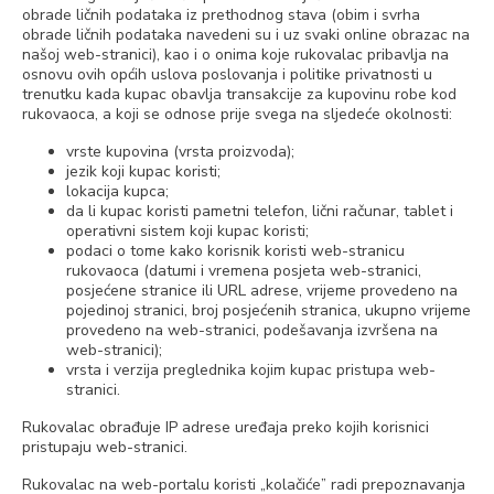
obrade ličnih podataka iz prethodnog stava (obim i svrha
obrade ličnih podataka navedeni su i uz svaki online obrazac na
našoj web-stranici), kao i o onima koje rukovalac pribavlja na
osnovu ovih općih uslova poslovanja i politike privatnosti u
trenutku kada kupac obavlja transakcije za kupovinu robe kod
rukovaoca, a koji se odnose prije svega na sljedeće okolnosti:
vrste kupovina (vrsta proizvoda);
jezik koji kupac koristi;
lokacija kupca;
da li kupac koristi pametni telefon, lični računar, tablet i
operativni sistem koji kupac koristi;
podaci o tome kako korisnik koristi web-stranicu
rukovaoca (datumi i vremena posjeta web-stranici,
posjećene stranice ili URL adrese, vrijeme provedeno na
pojedinoj stranici, broj posjećenih stranica, ukupno vrijeme
provedeno na web-stranici, podešavanja izvršena na
web-stranici);
vrsta i verzija preglednika kojim kupac pristupa web-
stranici.
Rukovalac obrađuje IP adrese uređaja preko kojih korisnici
pristupaju web-stranici.
Rukovalac na web-portalu koristi „kolačiće” radi prepoznavanja