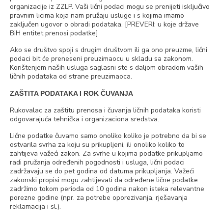
organizacije iz ZZLP. Vaši lični podaci mogu se prenijeti isključivo
pravnim licima koja nam pružaju usluge i s kojima imamo
zaključen ugovor o obradi podataka. [PREVERI: u koje države
BiH entitet prenosi podatke]
Ako se društvo spoji s drugim društvom ili ga ono preuzme, lični
podaci bit će preneseni preuzimaocu u skladu sa zakonom.
Korištenjem naših usluga saglasni ste s daljom obradom vaših
ličnih podataka od strane preuzimaoca.
ZAŠTITA PODATAKA I ROK ČUVANJA
Rukovalac za zaštitu prenosa i čuvanja ličnih podataka koristi
odgovarajuća tehnička i organizaciona sredstva.
Lične podatke čuvamo samo onoliko koliko je potrebno da bi se
ostvarila svrha za koju su prikupljeni, ili onoliko koliko to
zahtijeva važeći zakon. Za svrhe u kojima podatke prikupljamo
radi pružanja određenih pogodnosti i usluga, lični podaci
zadržavaju se do pet godina od datuma prikupljanja. Važeći
zakonski propisi mogu zahtijevati da određene lične podatke
zadržimo tokom perioda od 10 godina nakon isteka relevantne
porezne godine (npr. za potrebe oporezivanja, rješavanja
reklamacija i sl.).