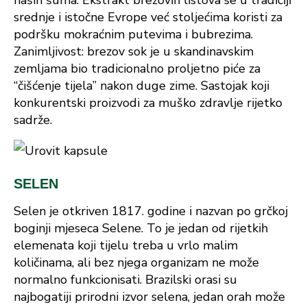
naših šuma. Ekstrakt brezovih listova se u tradiciji
srednje i istočne Evrope već stoljećima koristi za
podršku mokraćnim putevima i bubrezima.
Zanimljivost: brezov sok je u skandinavskim
zemljama bio tradicionalno proljetno piće za
“čišćenje tijela” nakon duge zime. Sastojak koji
konkurentski proizvodi za muško zdravlje rijetko
sadrže.
SELEN
Selen je otkriven 1817. godine i nazvan po grčkoj
boginji mjeseca Selene. To je jedan od rijetkih
elemenata koji tijelu treba u vrlo malim
količinama, ali bez njega organizam ne može
normalno funkcionisati. Brazilski orasi su
najbogatiji prirodni izvor selena, jedan orah može