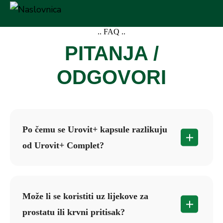
.. FAQ ..
PITANJA /
ODGOVORI
Po čemu se Urovit+ kapsule razlikuju
od Urovit+ Complet?
Urovit+ Complet sadrži iste kapsule PLUS
biljni čaj s 9 biljaka (kopriva, vrbovica,
Može li se koristiti uz lijekove za
matičnjak, ginseng, đumbir …). Čaj osigurava
prostatu ili krvni pritisak?
kontinuiranu podršku tokom dana i