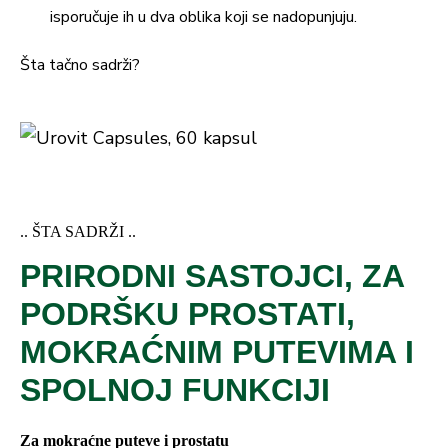
– od toga polifenoli
4 mg
n.d.
isporučuje ih u dva oblika koji se nadopunjuju.
Ekstrakt listova obične bijele
Šta tačno sadrži?
150 mg
n.d.
breze
L-arginin
100 mg
n.d.
L-selenometionin
26 mg
n.d.
0,13
236
– od toga selen
.. ŠTA SADRŽI ..
mg
%
PRIRODNI SASTOJCI, ZA
150
Vitamin E
18 mg
PODRŠKU PROSTATI,
%
MOKRAĆNIM PUTEVIMA I
150
Cink (iz glukonata)
15 mg
SPOLNOJ FUNKCIJI
%
Ekstrakt paradajza
10 mg
n.d.
Za mokraćne puteve i prostatu