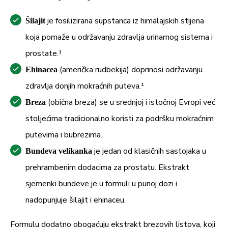
– od toga likopen
0,5 mg
n.d.
je fosilizirana supstanca iz himalajskih stijena
Šilajit
koja pomaže u održavanju zdravlja urinarnog sistema i
Ekstrakt plodova sabal
8,5 mg
n.d.
prostate.¹
palme
(američka rudbekija) doprinosi održavanju
Ehinacea
0,425
zdravlja donjih mokraćnih puteva.¹
– od toga masne kiseline
n.d.
mg
(obična breza) se u srednjoj i istočnoj Evropi već
Breza
BioPerine®
5 mg
n.d.
stoljećima tradicionalno koristi za podršku mokraćnim
putevima i bubrezima.
4,75
– od toga piperin
n.d.
je jedan od klasičnih sastojaka u
Bundeva velikanka
mg
prehrambenim dodacima za prostatu. Ekstrakt
*PU = preporučeni unos, n.d. = nije određeno
sjemenki bundeve je u formuli u punoj dozi i
nadopunjuje šilajit i ehinaceu.
Formulu dodatno obogaćuju ekstrakt brezovih listova, koji