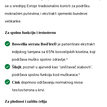
se u srednjoj Evropi tradicionalno koristi za podršku
mokraćnim putevima, i ekstrakt sjemenki bundeve
velikanke.
Za spolnu funkciju i testosteron
® je patentirani ekstrakt
Boswellia serrata BosFlex
indijskog tamjana sa 65% bosvelijskih kiselina, koji
podržava muško spolno zdravlje.¹
, poznat u ajurvedi kao “uništavač slabosti”,
Šilajit
podržava spolnu funkciju kod muškaraca.¹
doprinosi održavanju normalnog nivoa
Cink
testosterona u krvi.
Za plodnost i zaštitu ćelija