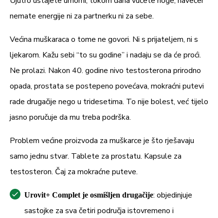
Ujutro ustajete umorni, tokom dana vučete noge, navečer
bibera (
) standardiziran na najmanje
Piper nigrum
nemate energije ni za partnerku ni za sebe.
95% piperina)
Većina muškaraca o tome ne govori. Ni s prijateljem, ni s
Preporučena dnevna doza (2 kapsule) sadrži:
ljekarom. Kažu sebi “to su godine” i nadaju se da će proći.
Sastojci
Količina
PU*
Ne prolazi. Nakon 40. godine nivo testosterona prirodno
opada, prostata se postepeno povećava, mokraćni putevi
Ekstrakt smole
Boswellia
400 mg
n.d.
rade drugačije nego u tridesetima. To nije bolest, već tijelo
serrata
jasno poručuje da mu treba podrška.
– od toga bosvelijskih kiselina
260 mg
n.d.
Problem većine proizvoda za muškarce je što rješavaju
Šilajit
250 mg
n.d.
samo jednu stvar. Tablete za prostatu. Kapsule za
Ekstrakt sjemenki bundeve
testosteron. Čaj za mokraćne puteve.
200 mg
n.d.
velikanke
: objedinjuje
Urovit+ Complet je osmišljen drugačije
Ekstrakt američke rudbekije
100 mg
n.d.
sastojke za sva četiri područja istovremeno i