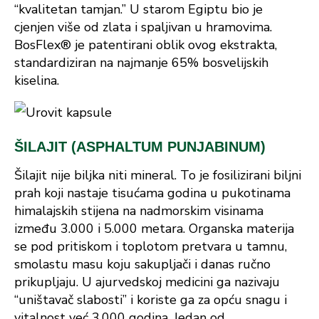
“kvalitetan tamjan.” U starom Egiptu bio je
cjenjen više od zlata i spaljivan u hramovima.
BosFlex® je patentirani oblik ovog ekstrakta,
standardiziran na najmanje 65% bosvelijskih
kiselina.
ŠILAJIT (ASPHALTUM PUNJABINUM)
Šilajit nije biljka niti mineral. To je fosilizirani biljni
prah koji nastaje tisućama godina u pukotinama
himalajskih stijena na nadmorskim visinama
između 3.000 i 5.000 metara. Organska materija
se pod pritiskom i toplotom pretvara u tamnu,
smolastu masu koju sakupljači i danas ručno
prikupljaju. U ajurvedskoj medicini ga nazivaju
“uništavač slabosti” i koriste ga za opću snagu i
vitalnost već 3.000 godina. Jedan od