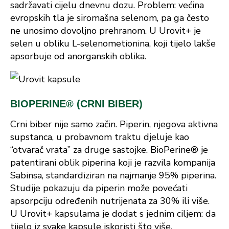
sadržavati cijelu dnevnu dozu. Problem: većina
evropskih tla je siromašna selenom, pa ga često
ne unosimo dovoljno prehranom. U Urovit+ je
selen u obliku L-selenometionina, koji tijelo lakše
apsorbuje od anorganskih oblika.
BIOPERINE® (CRNI BIBER)
Crni biber nije samo začin. Piperin, njegova aktivna
supstanca, u probavnom traktu djeluje kao
“otvarač vrata” za druge sastojke. BioPerine® je
patentirani oblik piperina koji je razvila kompanija
Sabinsa, standardiziran na najmanje 95% piperina.
Studije pokazuju da piperin može povećati
apsorpciju određenih nutrijenata za 30% ili više.
U Urovit+ kapsulama je dodat s jednim ciljem: da
tijelo iz svake kapsule iskoristi što više.