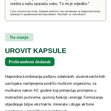
vratila u našu spavaću sobu. To mi je vrijedilo."
Lično iskustvo korisnika. Dodatak prehrani nije namijenjen za dijagnosticiranje,
liječenje ili sprječavanje bilo koje bolesti. Rezultati su individualni.
Na stanju
UROVIT KAPSULE
Prehrambeni dodatak
Napredna kombinacija pažljivo odabranih, visokokvalitetnih
sastojaka, namijenjena podršci muškom organizmu, za
muškarce nakon 40. godine koji primjećuju promjene u
mokraćnim putevima, spolnoj funkciji i energiji. Formulacija
objedinjuje biljne ekstrakte, minerale i druge aktivne