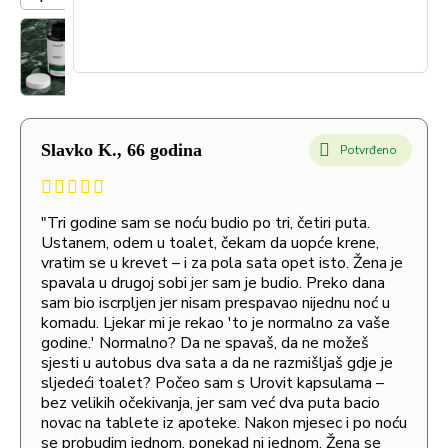
Slavko K., 66 godina
Potvrđeno
"Tri godine sam se noću budio po tri, četiri puta.
Ustanem, odem u toalet, čekam da uopće krene,
vratim se u krevet – i za pola sata opet isto. Žena je
spavala u drugoj sobi jer sam je budio. Preko dana
sam bio iscrpljen jer nisam prespavao nijednu noć u
komadu. Ljekar mi je rekao 'to je normalno za vaše
godine.' Normalno? Da ne spavaš, da ne možeš
sjesti u autobus dva sata a da ne razmišljaš gdje je
sljedeći toalet? Počeo sam s Urovit kapsulama –
bez velikih očekivanja, jer sam već dva puta bacio
novac na tablete iz apoteke. Nakon mjesec i po noću
se probudim jednom, ponekad ni jednom. Žena se