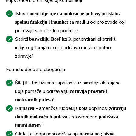
supstance u promišljenoj kombinaciji.
Istovremeno djeluje na mokraćne puteve, prostatu,
za razliku od proizvoda koji
spolnu funkciju i imunitet
pokrivaju samo jedno područje
Sadrži
patentirani ekstrakt
boswelliju BosFlex®,
indijskog tamjana koji podržava muško spolno
zdravlje¹
Formulu dodatno obogaćuju:
– fosilizirana supstanca iz himalajskih stijena
Šilajit
koja pomaže u održavanju
zdravlja prostate i
¹
mokraćnih puteva
– američka rudbekija koja doprinosi
Ehinacea
zdravlju
i istovremeno
donjih mokraćnih puteva
podržava
¹
imuni sistem
, koji doprinosi održavanju
Cink
normalnog nivoa