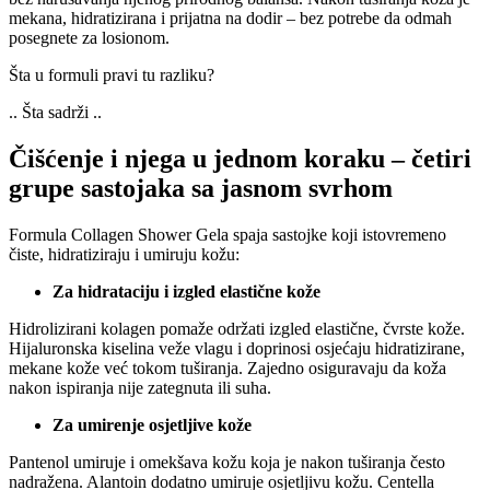
mekana, hidratizirana i prijatna na dodir – bez potrebe da odmah
posegnete za losionom.
Šta u formuli pravi tu razliku?
.. Šta sadrži ..
Čišćenje i njega u jednom koraku – četiri
grupe sastojaka sa jasnom svrhom
Formula Collagen Shower Gela spaja sastojke koji istovremeno
čiste, hidratiziraju i umiruju kožu:
Za hidrataciju i izgled elastične kože
Hidrolizirani kolagen pomaže održati izgled elastične, čvrste kože.
Hijaluronska kiselina veže vlagu i doprinosi osjećaju hidratizirane,
mekane kože već tokom tuširanja. Zajedno osiguravaju da koža
nakon ispiranja nije zategnuta ili suha.
Za umirenje osjetljive kože
Pantenol umiruje i omekšava kožu koja je nakon tuširanja često
nadražena. Alantoin dodatno umiruje osjetljivu kožu. Centella