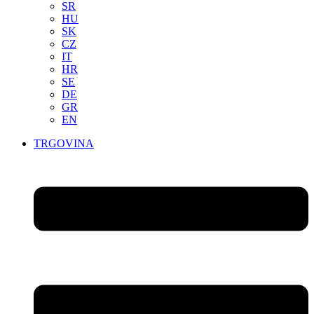
SR
HU
SK
CZ
IT
HR
SE
DE
GR
EN
TRGOVINA