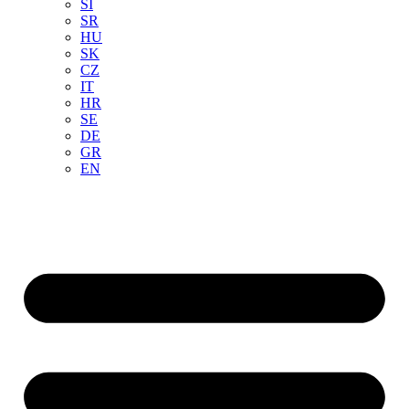
SI
SR
HU
SK
CZ
IT
HR
SE
DE
GR
EN