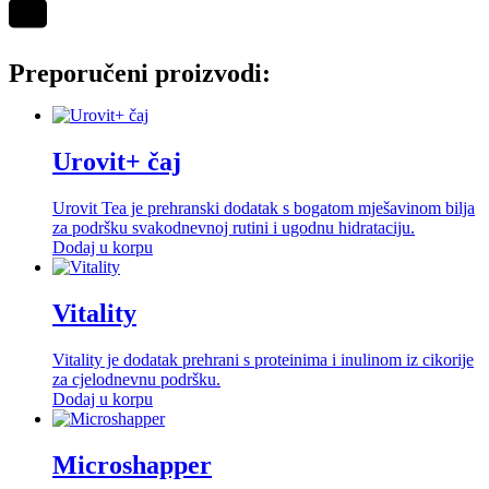
Preporučeni proizvodi:
Urovit+ čaj
Urovit Tea je prehranski dodatak s bogatom mješavinom bilja
za podršku svakodnevnoj rutini i ugodnu hidrataciju.
Dodaj u korpu
Vitality
Vitality je dodatak prehrani s proteinima i inulinom iz cikorije
za cjelodnevnu podršku.
Dodaj u korpu
Microshapper