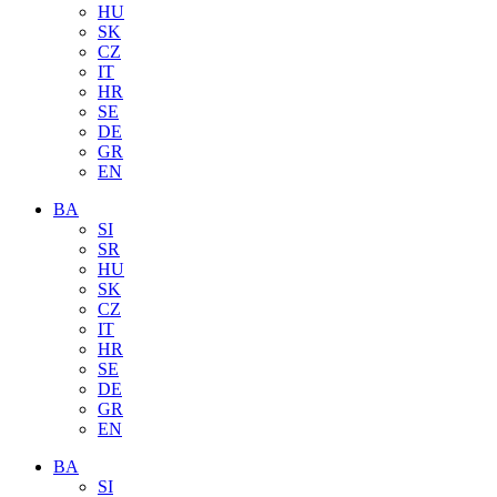
HU
SK
CZ
IT
HR
SE
DE
GR
EN
BA
SI
SR
HU
SK
CZ
IT
HR
SE
DE
GR
EN
BA
SI