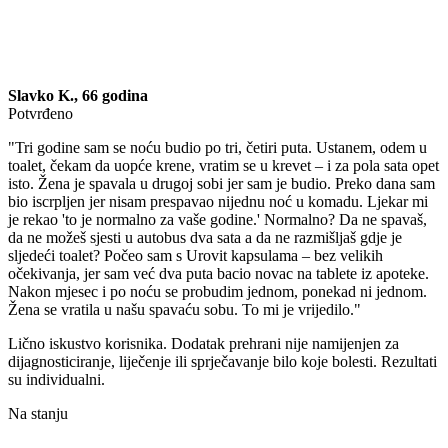
Slavko K., 66 godina
Potvrđeno
"Tri godine sam se noću budio po tri, četiri puta. Ustanem, odem u
toalet, čekam da uopće krene, vratim se u krevet – i za pola sata opet
isto. Žena je spavala u drugoj sobi jer sam je budio. Preko dana sam
bio iscrpljen jer nisam prespavao nijednu noć u komadu. Ljekar mi
je rekao 'to je normalno za vaše godine.' Normalno? Da ne spavaš,
da ne možeš sjesti u autobus dva sata a da ne razmišljaš gdje je
sljedeći toalet? Počeo sam s Urovit kapsulama – bez velikih
očekivanja, jer sam već dva puta bacio novac na tablete iz apoteke.
Nakon mjesec i po noću se probudim jednom, ponekad ni jednom.
Žena se vratila u našu spavaću sobu. To mi je vrijedilo."
Lično iskustvo korisnika. Dodatak prehrani nije namijenjen za
dijagnosticiranje, liječenje ili sprječavanje bilo koje bolesti. Rezultati
su individualni.
Na stanju