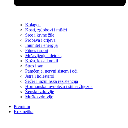
Kolagen
Kosti, zglobovi i mišići
Srce i krvne žile
Probava i crijeva
Imunitet i energija
Fitnes i sport
Mršavljenje i detoks
Koža, kosa i nokti
Stres i san
Pamćenje, nervni sistem i oči
Jetra i holesterol
Šećer i inzulinska rezistencija
Hormonska ravnoteža i štitna žlijezda
Žensko zdravlje
Muško zdravlje
Premium
Kozmetika