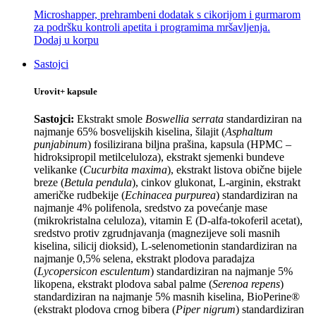
Microshapper, prehrambeni dodatak s cikorijom i gurmarom
za podršku kontroli apetita i programima mršavljenja.
Dodaj u korpu
Sastojci
Urovit+ kapsule
Sastojci:
Ekstrakt smole
Boswellia serrata
standardiziran na
najmanje 65% bosvelijskih kiselina, šilajit (
Asphaltum
punjabinum
) fosilizirana biljna prašina, kapsula (HPMC –
hidroksipropil metilceluloza), ekstrakt sjemenki bundeve
velikanke (
Cucurbita maxima
), ekstrakt listova obične bijele
breze (
Betula pendula
), cinkov glukonat, L-arginin, ekstrakt
američke rudbekije (
Echinacea purpurea
) standardiziran na
najmanje 4% polifenola, sredstvo za povećanje mase
(mikrokristalna celuloza), vitamin E (D-alfa-tokoferil acetat),
sredstvo protiv zgrudnjavanja (magnezijeve soli masnih
kiselina, silicij dioksid), L-selenometionin standardiziran na
najmanje 0,5% selena, ekstrakt plodova paradajza
(
Lycopersicon esculentum
) standardiziran na najmanje 5%
likopena, ekstrakt plodova sabal palme (
Serenoa repens
)
standardiziran na najmanje 5% masnih kiselina, BioPerine®
(ekstrakt plodova crnog bibera (
Piper nigrum
) standardiziran