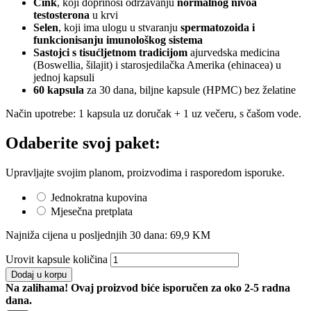
Cink
, koji doprinosi održavanju
normalnog nivoa
testosterona
u krvi
Selen
, koji ima ulogu u stvaranju
spermatozoida i
funkcionisanju imunološkog sistema
Sastojci s tisućljetnom tradicijom
ajurvedska medicina
(Boswellia, šilajit) i starosjedilačka Amerika (ehinacea) u
jednoj kapsuli
60 kapsula
za 30 dana, biljne kapsule (HPMC) bez želatine
Način upotrebe: 1 kapsula uz doručak + 1 uz večeru, s čašom vode.
Odaberite svoj paket:
Upravljajte svojim planom, proizvodima i rasporedom isporuke.
Jednokratna kupovina
Mjesečna pretplata
Najniža cijena u posljednjih 30 dana:
69,9
KM
Urovit kapsule količina
Dodaj u korpu
Na zalihama! Ovaj proizvod biće isporučen za oko 2-5 radna
dana.