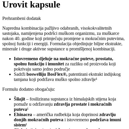
Urovit kapsule
Prehrambeni dodatak
Napredna kombinacija pažljivo odabranih, visokokvalitetnih
sastojaka, namijenjena podršci muškom organizmu, za muškarce
nakon 40. godine koji primjećuju promjene u mokraćnim putevima,
spolnoj funkciji i energiji. Formulacija objedinjuje biljne ekstrakte,
minerale i druge aktivne supstance u promišljenoj kombinaciji.
Istovremeno djeluje na mokraćne puteve, prostatu,
spolnu funkciju i imunitet
za razliku od proizvoda koji
pokrivaju samo jedno područje
Sadrži
boswelliju BosFlex®,
patentirani ekstrakt indijskog
tamjana koji podržava muško spolno zdravlje¹
Formulu dodatno obogaćuju:
Šilajit
– fosilizirana supstanca iz himalajskih stijena koja
pomaže u održavanju
zdravlja prostate i mokraćnih
puteva
¹
Ehinacea
– američka rudbekija koja doprinosi
zdravlju
donjih mokraćnih puteva
i istovremeno
podržava imuni
sistem
¹