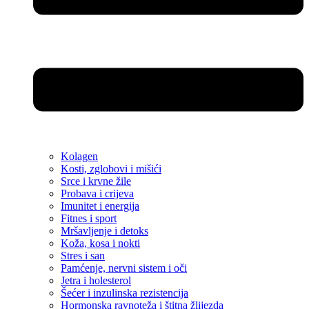
Kolagen
Kosti, zglobovi i mišići
Srce i krvne žile
Probava i crijeva
Imunitet i energija
Fitnes i sport
Mršavljenje i detoks
Koža, kosa i nokti
Stres i san
Pamćenje, nervni sistem i oči
Jetra i holesterol
Šećer i inzulinska rezistencija
Hormonska ravnoteža i štitna žlijezda