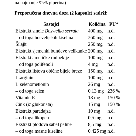
na najmanje 95% piperina)
Preporučena dnevna doza (2 kapsule) sadrži:
Sastojci
Količina
PU*
Ekstrakt smole
Boswellia serrata
400 mg
n.d.
– od toga bosvelijskih kiselina
260 mg
n.d.
Šilajit
250 mg
n.d.
Ekstrakt sjemenki bundeve velikanke
200 mg
n.d.
Ekstrakt američke rudbekije
100 mg
n.d.
– od toga polifenoli
4 mg
n.d.
Ekstrakt listova obične bijele breze
150 mg
n.d.
L-arginin
100 mg
n.d.
L-selenometionin
26 mg
n.d.
– od toga selen
0,13 mg
236 %
Vitamin E
18 mg
150 %
Cink (iz glukonata)
15 mg
150 %
Ekstrakt paradajza
10 mg
n.d.
– od toga likopen
0,5 mg
n.d.
Ekstrakt plodova sabal palme
8,5 mg
n.d.
– od toga masne kiseline
0,425 mg
n.d.