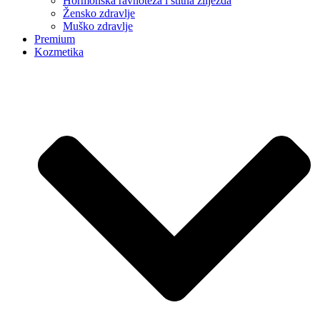
Hormonska ravnoteža i štitna žlijezda
Žensko zdravlje
Muško zdravlje
Premium
Kozmetika