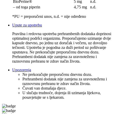
BioPerine®
5 mg
n.d.
– od toga piperin
4,75 mg
n.d.
*PU = preporučeni unos, n.d. = nije određeno
Upute za upotrebu
Pravilna i redovna upotreba prehrambenih dodataka doprinosi
optimalnoj podršci organizmu. Preporučujemo uzimanje dvije
kapsule dnevno, po jednu uz doručak i večeru, uz dovoljno
tečnosti. Upotreba je pogodna za duži period uz poštivanje
uputstava. Ne prekoračujte preporučenu dnevnu dozu.
Prehrambeni dodatak nije zamjena za uravnoteženu i
raznovrsnu prehranu te zdrav način života.
Upozorenja
Ne prekoračujte preporučenu dnevnu dozu.
Prehrambeni dodatak nije zamjena za uravnoteženu i
raznovrsnu prehranu te zdrav način života.
Čuvati van domašaja djece.
U slučaju trudnoće, dojenja ili uzimanja lijekova,
posavjetujte se s ljekarom.