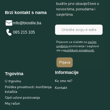
budite prvi obaviješteni o
novostima, ponudama i
Brzi kontakt s nama
savjetima.
info@biostile.ba
065 215 105
Prijavom se slažete sa
općim
uvjetima
poslovanja i saglasni
ste sa
politikom privatnosti.
Prijava
Informacije
Trgovina
Ko smo mi?
U trgovinu
Politika privatnosti i korištenja
Kontakt
kolačića
Opći uslovi poslovanja
Moj račun