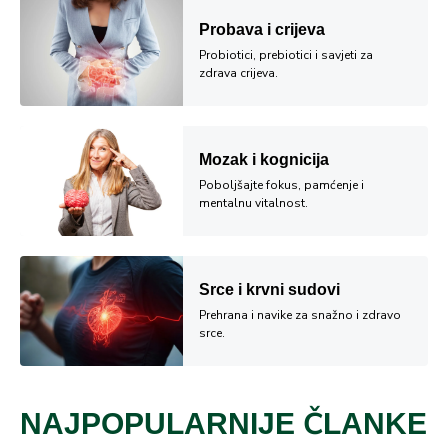
Probava i crijeva
Probiotici, prebiotici i savjeti za
zdrava crijeva.
Mozak i kognicija
Poboljšajte fokus, pamćenje i
mentalnu vitalnost.
Srce i krvni sudovi
Prehrana i navike za snažno i zdravo
srce.
NAJPOPULARNIJE ČLANKE