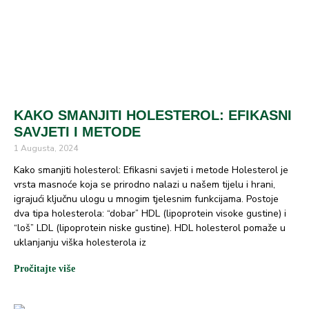
KAKO SMANJITI HOLESTEROL: EFIKASNI
SAVJETI I METODE
1 Augusta, 2024
Kako smanjiti holesterol: Efikasni savjeti i metode Holesterol je
vrsta masnoće koja se prirodno nalazi u našem tijelu i hrani,
igrajući ključnu ulogu u mnogim tjelesnim funkcijama. Postoje
dva tipa holesterola: “dobar” HDL (lipoprotein visoke gustine) i
“loš” LDL (lipoprotein niske gustine). HDL holesterol pomaže u
uklanjanju viška holesterola iz
Pročitajte više