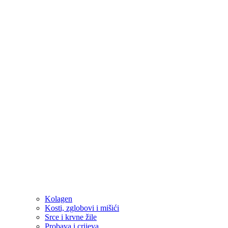
Kolagen
Kosti, zglobovi i mišići
Srce i krvne žile
Probava i crijeva