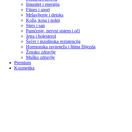
Imunitet i energija
Fitnes i sport
Mršavljenje i detoks
Koža, kosa i nokti
Stres i san
Pamćenje, nervni sistem i oči
Jetra i holesterol
Šećer i inzulinska rezistencija
Hormonska ravnoteža i štitna žlijezda
Žensko zdravlje
Muško zdravlje
Premium
Kozmetika