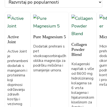
Active
Pure Magnesium 5
Mic
Joint
Collagen
Dodatak prehrani s
Micr
Powder
pet
preh
Active Joint
Blend
visokoapsorbirajućih
doda
je
oblika magnezija za
cikor
prehrambeni
Kolagenski
podršku mišićima i
gur
dodatak s
napitak s više
smanjenje umora.
podr
manganom i
od 8600 mg
kont
proteinima
hidroliziranog
i pr
koji
kolagena sa
mrša
doprinosi
6 vrsta
održavanju
kolagena i
zdravih
hijaluronskom
kostiju i
kiselinom za
vezivnog
čvrstu i