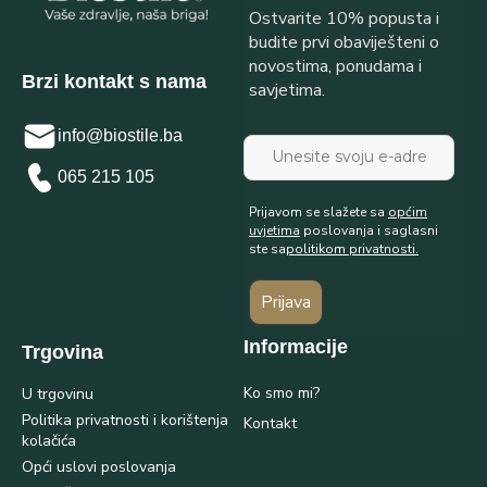
Ostvarite 10% popusta i
budite prvi obaviješteni o
novostima, ponudama i
Brzi kontakt s nama
savjetima.
info@biostile.ba
065 215 105
Prijavom se slažete sa
općim
uvjetima
poslovanja i saglasni
ste sa
politikom privatnosti.
Prijava
Informacije
Trgovina
Ko smo mi?
U trgovinu
Politika privatnosti i korištenja
Kontakt
kolačića
Opći uslovi poslovanja