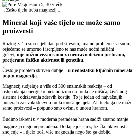
.. Zašto tijelu treba magnezij ..
Mineral koji vaše tijelo ne može samo
proizvesti
Razlog zašto smo cijeli dan pod stresom, imamo probleme sa snom,
osjećamo se umorno i iscrpljeno te nas muče noćni mišićni
grčevi,
nije nužno vezan samo za neuravnoteženu prehranu,
pretjeranu fizičku aktivnost ili genetiku
.
Često je problem skriven dublje –
u nedostatku ključnih minerala
poput magnezija
.
Magnezij sudjeluje u više od 300 enzimskih reakcija – od
oslobađanja energije u metabolizmu do funkcije mišića, živčanog
sistema i održavanja zdravih kostiju. To je jedan od najvažnijih
minerala za svakodnevno funkcionisanje tijela. Ali tijelo ga ne može
samo proizvesti – potpuno smo ovisni o unosu hranom.
Budimo iskreni 👉 moderna prerađena hrana sadrži znatno manje
magnezija nego neprerađena. Dodajte još stres, fizičku aktivnost i
znojenje – i tijelo troši više magnezija nego što ga dobije.