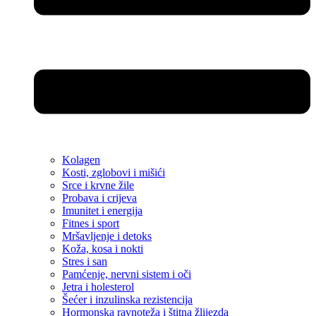
Kolagen
Kosti, zglobovi i mišići
Srce i krvne žile
Probava i crijeva
Imunitet i energija
Fitnes i sport
Mršavljenje i detoks
Koža, kosa i nokti
Stres i san
Pamćenje, nervni sistem i oči
Jetra i holesterol
Šećer i inzulinska rezistencija
Hormonska ravnoteža i štitna žlijezda