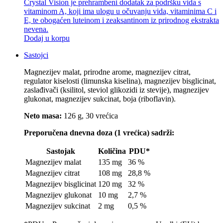
Crystal Vision je prehrambeni dodatak za podršku vida s
vitaminom A, koji ima ulogu u očuvanju vida, vitaminima C i
E, te obogaćen luteinom i zeaksantinom iz prirodnog ekstrakta
nevena.
Dodaj u korpu
Sastojci
Magnezijev malat, prirodne arome, magnezijev citrat,
regulator kiselosti (limunska kiselina), magnezijev bisglicinat,
zaslađivači (ksilitol, steviol glikozidi iz stevije), magnezijev
glukonat, magnezijev sukcinat, boja (riboflavin).
Neto masa:
126 g, 30 vrećica
Preporučena dnevna doza (1 vrećica) sadrži:
Sastojak
Količina
PDU*
Magnezijev malat
135 mg
36 %
Magnezijev citrat
108 mg
28,8 %
Magnezijev bisglicinat
120 mg
32 %
Magnezijev glukonat
10 mg
2,7 %
Magnezijev sukcinat
2 mg
0,5 %