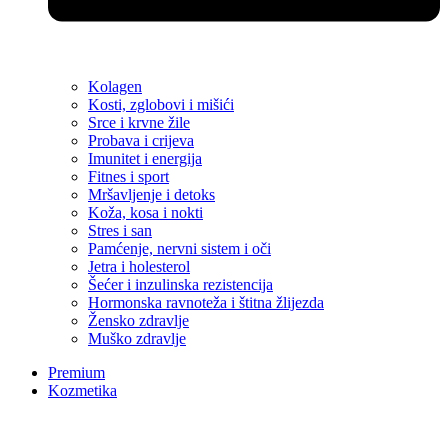
Kolagen
Kosti, zglobovi i mišići
Srce i krvne žile
Probava i crijeva
Imunitet i energija
Fitnes i sport
Mršavljenje i detoks
Koža, kosa i nokti
Stres i san
Pamćenje, nervni sistem i oči
Jetra i holesterol
Šećer i inzulinska rezistencija
Hormonska ravnoteža i štitna žlijezda
Žensko zdravlje
Muško zdravlje
Premium
Kozmetika