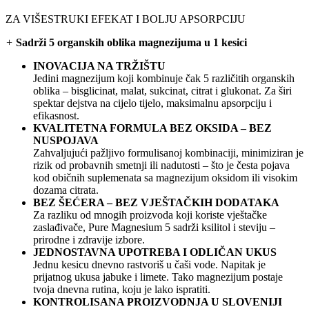
ZA VIŠESTRUKI EFEKAT I BOLJU APSORPCIJU
+
Sadrži 5 organskih oblika magnezijuma u 1 kesici
INOVACIJA NA TRŽIŠTU
Jedini magnezijum koji kombinuje čak 5 različitih organskih
oblika – bisglicinat, malat, sukcinat, citrat i glukonat. Za širi
spektar dejstva na cijelo tijelo, maksimalnu apsorpciju i
efikasnost.
KVALITETNA FORMULA BEZ OKSIDA – BEZ
NUSPOJAVA
Zahvaljujući pažljivo formulisanoj kombinaciji, minimiziran je
rizik od probavnih smetnji ili nadutosti – što je česta pojava
kod običnih suplemenata sa magnezijum oksidom ili visokim
dozama citrata.
BEZ ŠEĆERA – BEZ VJEŠTAČKIH DODATAKA
Za razliku od mnogih proizvoda koji koriste vještačke
zaslađivače, Pure Magnesium 5 sadrži ksilitol i steviju –
prirodne i zdravije izbore.
JEDNOSTAVNA UPOTREBA I ODLIČAN UKUS
Jednu kesicu dnevno rastvoriš u čaši vode. Napitak je
prijatnog ukusa jabuke i limete. Tako magnezijum postaje
tvoja dnevna rutina, koju je lako ispratiti.
KONTROLISANA PROIZVODNJA U SLOVENIJI