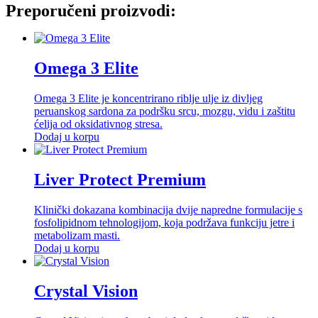
Preporučeni proizvodi:
Omega 3 Elite
Omega 3 Elite je koncentrirano riblje ulje iz divljeg
peruanskog sardona za podršku srcu, mozgu, vidu i zaštitu
ćelija od oksidativnog stresa.
Dodaj u korpu
Liver Protect Premium
Klinički dokazana kombinacija dvije napredne formulacije s
fosfolipidnom tehnologijom, koja podržava funkciju jetre i
metabolizam masti.
Dodaj u korpu
Crystal Vision