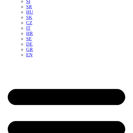
SI
SR
HU
SK
CZ
IT
HR
SE
DE
GR
EN