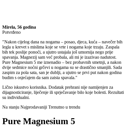
Mirela, 56 godina
Potvrđeno
"Nakon cijelog dana na nogama – posao, djeca, kuća – navečer bih
legla u krevet s mislima koje se vrte i nogama koje trzaju. Zaspala
bih tek poslije ponoći, a ujutro ustajala još umornija nego prije
spavanja. Magnezij sam već probala, ali mi je izazivao nadutost.
Pure Magnesium 5 me iznenadio – bez probavnih smetnji, a nakon
dvije sedmice noćni grčevi u nogama su se drastično smanjili. Sada
zaspim za pola sata, san je dublji, a ujutro se prvi put nakon godina
budim s osjećajem da sam zaista spavala."
Lično iskustvo korisnika. Dodatak prehrani nije namijenjen za
dijagnosticiranje, liječenje ili sprječavanje bilo koje bolesti. Rezultati
su individualni.
Na stanju
Najprodavaniji
Trenutno u trendu
Pure Magnesium 5