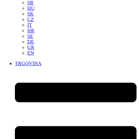
SR
HU
SK
CZ
IT
HR
SE
DE
GR
EN
TRGOVINA