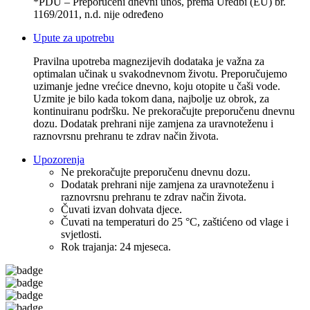
*PDU – Preporučeni dnevni unos, prema Uredbi (EU) br.
1169/2011, n.d. nije određeno
Upute za upotrebu
Pravilna upotreba magnezijevih dodataka je važna za
optimalan učinak u svakodnevnom životu. Preporučujemo
uzimanje jedne vrećice dnevno, koju otopite u čaši vode.
Uzmite je bilo kada tokom dana, najbolje uz obrok, za
kontinuiranu podršku. Ne prekoračujte preporučenu dnevnu
dozu. Dodatak prehrani nije zamjena za uravnoteženu i
raznovrsnu prehranu te zdrav način života.
Upozorenja
Ne prekoračujte preporučenu dnevnu dozu.
Dodatak prehrani nije zamjena za uravnoteženu i
raznovrsnu prehranu te zdrav način života.
Čuvati izvan dohvata djece.
Čuvati na temperaturi do 25 °C, zaštićeno od vlage i
svjetlosti.
Rok trajanja: 24 mjeseca.