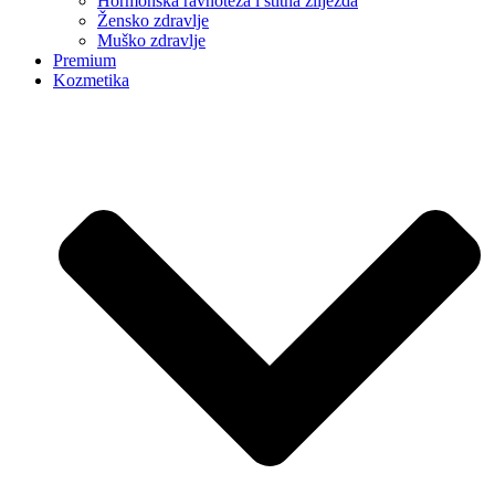
Hormonska ravnoteža i štitna žlijezda
Žensko zdravlje
Muško zdravlje
Premium
Kozmetika