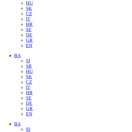
HU
SK
CZ
IT
HR
SE
DE
GR
EN
BA
SI
SR
HU
SK
CZ
IT
HR
SE
DE
GR
EN
BA
SI