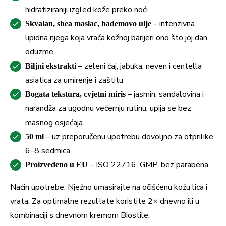
hidratiziraniji izgled kože preko noći
– intenzivna
Skvalan, shea maslac, bademovo ulje
lipidna njega koja vraća kožnoj barijeri ono što joj dan
oduzme
– zeleni čaj, jabuka, neven i centella
Biljni ekstrakti
asiatica za umirenje i zaštitu
– jasmin, sandalovina i
Bogata tekstura, cvjetni miris
narandža za ugodnu večernju rutinu, upija se bez
masnog osjećaja
– uz preporučenu upotrebu dovoljno za otprilike
50 ml
6–8 sedmica
– ISO 22716, GMP, bez parabena
Proizvedeno u EU
Način upotrebe: Nježno umasirajte na očišćenu kožu lica i
vrata. Za optimalne rezultate koristite 2× dnevno ili u
kombinaciji s dnevnom kremom Biostile.