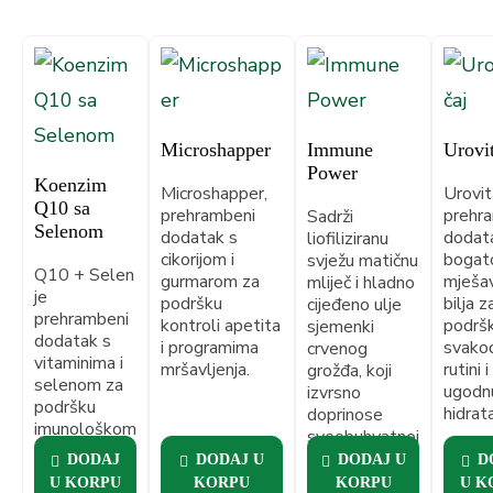
Microshapper
Immune
Urovi
Power
Koenzim
Microshapper,
Urovit
Q10 sa
prehrambeni
prehra
Sadrži
Selenom
dodatak s
dodat
liofiliziranu
cikorijom i
boga
svježu matičnu
Q10 + Selen
gurmarom za
mješa
mliječ i hladno
je
podršku
bilja z
cijeđeno ulje
prehrambeni
kontroli apetita
podrš
sjemenki
dodatak s
i programima
svako
crvenog
vitaminima i
mršavljenja.
rutini i
grožđa, koji
selenom za
ugodn
izvrsno
podršku
hidrata
doprinose
imunološkom
sveobuhvatnoj
sistemu i
podršci tijelu.
DODAJ
DODAJ U
DODAJ U
D
zaštitu ćelija.
U KORPU
KORPU
KORPU
U K