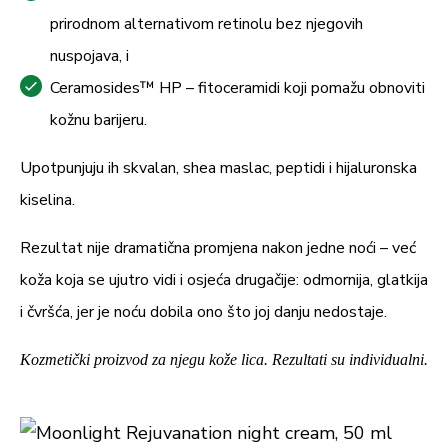
prirodnom alternativom retinolu bez njegovih
nuspojava, i
Ceramosides™ HP – fitoceramidi koji pomažu obnoviti
kožnu barijeru.
Upotpunjuju ih skvalan, shea maslac, peptidi i hijaluronska
kiselina.
Rezultat nije dramatična promjena nakon jedne noći – već
koža koja se ujutro vidi i osjeća drugačije: odmornija, glatkija
i čvršća, jer je noću dobila ono što joj danju nedostaje.
Kozmetički proizvod za njegu kože lica. Rezultati su individualni.