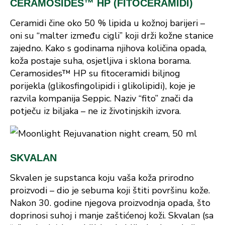
CERAMOSIDES™ HP (FITOCERAMIDI)
Ceramidi čine oko 50 % lipida u kožnoj barijeri –
oni su “malter između cigli” koji drži kožne stanice
zajedno. Kako s godinama njihova količina opada,
koža postaje suha, osjetljiva i sklona borama.
Ceramosides™ HP su fitoceramidi biljnog
porijekla (glikosfingolipidi i glikolipidi), koje je
razvila kompanija Seppic. Naziv “fito” znači da
potječu iz biljaka – ne iz životinjskih izvora.
SKVALAN
Skvalen je supstanca koju vaša koža prirodno
proizvodi – dio je sebuma koji štiti površinu kože.
Nakon 30. godine njegova proizvodnja opada, što
doprinosi suhoj i manje zaštićenoj koži. Skvalan (sa