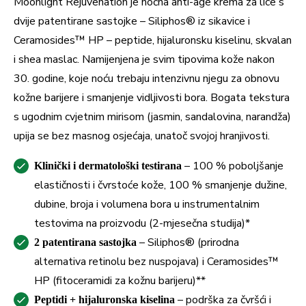
Moonlight Rejuvenation je noćna anti-age krema za lice s
dvije patentirane sastojke – Siliphos® iz sikavice i
Ceramosides™ HP – peptide, hijaluronsku kiselinu, skvalan
i shea maslac. Namijenjena je svim tipovima kože nakon
30. godine, koje noću trebaju intenzivnu njegu za obnovu
kožne barijere i smanjenje vidljivosti bora. Bogata tekstura
s ugodnim cvjetnim mirisom (jasmin, sandalovina, narandža)
upija se bez masnog osjećaja, unatoč svojoj hranjivosti.
– 100 % poboljšanje
Klinički i dermatološki testirana
elastičnosti i čvrstoće kože, 100 % smanjenje dužine,
dubine, broja i volumena bora u instrumentalnim
testovima na proizvodu (2-mjesečna studija)*
– Siliphos® (prirodna
2 patentirana sastojka
alternativa retinolu bez nuspojava) i Ceramosides™
HP (fitoceramidi za kožnu barijeru)**
– podrška za čvršći i
Peptidi + hijaluronska kiselina