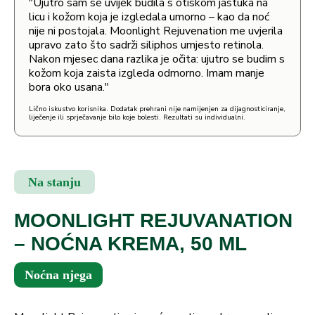
"Ujutro sam se uvijek budila s otiskom jastuka na
licu i kožom koja je izgledala umorno – kao da noć
nije ni postojala. Moonlight Rejuvenation me uvjerila
upravo zato što sadrži siliphos umjesto retinola.
Nakon mjesec dana razlika je očita: ujutro se budim s
kožom koja zaista izgleda odmorno. Imam manje
bora oko usana."
Lično iskustvo korisnika. Dodatak prehrani nije namijenjen za dijagnosticiranje,
liječenje ili sprječavanje bilo koje bolesti. Rezultati su individualni.
Na stanju
MOONLIGHT REJUVANATION
– NOĆNA KREMA, 50 ML
Noćna njega