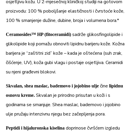
osjetljivu kožu. U 2-mjesečnoj kliničkoj studiji na gotovom
proizvodu: 100 % poboljšanje elastičnosti i čvrstoće kože,
100 % smanjenje dužine, dubine, broja i volumena bora.*
sadrže glikosfingolipide i
Ceramosides™ HP (fitoceramidi)
glikolipide koji pomažu obnoviti lipidnu barijeru kože. Kožna
barijera je “zaštitni zid” kože – kada je oštećena (suh zrak,
čišćenje, UV), koža gubi vlagu i postaje osjetljiva. Ceramidi
su njeni građevni blokovi.
čine
Skvalan, shea maslac, bademovo i jojobino ulje
lipidnu
Skvalan je prirodno prisutan u koži i s
osnovu kreme.
godinama se smanjuje. Shea maslac, bademovo i jojobino
ulje pružaju intenzivnu njegu bez začepljenja pora.
doprinose čvršćem izgledu
Peptidi i hijaluronska kiselina