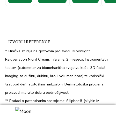
.. IZVORI I REFERENCE ..
* Klinička studija na gotovom proizvodu Moonlight
Rejuvenation Night Cream. Trajanje: 2 mjeseca. Instrumentalni
testovi (cutometer za biomehanička svojstva kože, 3D facial
imaging za dužinu, dubinu, broj i volumen bora) te korisnički
test pod dermatološkim nadzorom. Dermatološka procjena:
proizvod ima vrlo dobru podnošljivost.
** Podaci o patentiranim sastojcima: Siliphos® (silybin iz
sikavice): testovi provedeni od strane dobavljača Givaudan