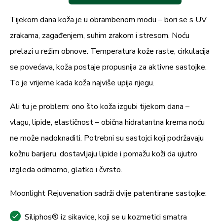
Sadrži Linalool i Limonene (sastojci eteričnih ulja)
Crosspolymer, Phenoxyethanol,
Tijekom dana koža je u obrambenom modu – bori se s UV
– moguć alergijski odgovor kod osjetljive kože.
Ethylhexylglycerin, Sodium Phytate, Sodium
zrakama, zagađenjem, suhim zrakom i stresom. Noću
Čuvati izvan dohvata djece.
Hydroxide,
Seed Oil,
Simmondsia Chinensis
prelazi u režim obnove. Temperatura kože raste, cirkulacija
Rok upotrebe: 36 mjeseci.
Flower Extract,
Jasminum Grandiflorum
Citrus
se povećava, koža postaje propusnija za aktivne sastojke.
,
,
Aurantium Amara
Santalum Austrocaledonicum
To je vrijeme kada koža najviše upija njegu.
Linalool, Limonene.
Ali tu je problem: ono što koža izgubi tijekom dana –
vlagu, lipide, elastičnost – obična hidratantna krema noću
ne može nadoknaditi. Potrebni su sastojci koji podržavaju
kožnu barijeru, dostavljaju lipide i pomažu koži da ujutro
izgleda odmorno, glatko i čvrsto.
Moonlight Rejuvenation sadrži dvije patentirane sastojke:
Siliphos® iz sikavice, koji se u kozmetici smatra