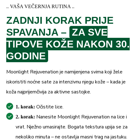
.. VAŠA VEČERNJA RUTINA ..
ZADNJI KORAK PRIJE
SPAVANJA –
ZA SVE
TIPOVE KOŽE NAKON 30.
GODINE
Moonlight Rejuvenation je namijenjena svima koji žele
iskoristiti noćne sate za intenzivnu njegu kože – kada je
koža najprijemčivija za aktivne sastojke.
Očistite lice.
1. korak:
Nanesite Moonlight Rejuvenation na lice i
2. korak:
vrat. Nježno umasirajte. Bogata tekstura upija se za
nekoliko minuta – ne ostavlja masni trag na jastuku.