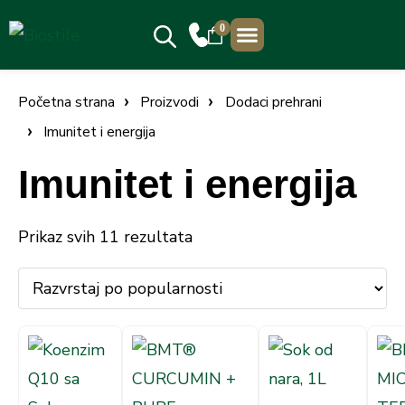
0
PRODAJNA MJESTA
Početna strana
Proizvodi
Dodaci prehrani
Imunitet i energija
Imunitet i energija
Prikaz svih 11 rezultata