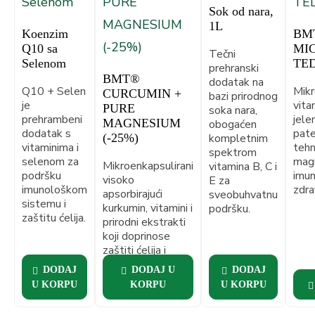
Sok od nara,
1L
Koenzim
BMT
Q10 sa
MI
Tečni
Selenom
TE
prehranski
BMT®
dodatak na
Q10 + Selen
Mikr
CURCUMIN +
bazi prirodnog
je
vita
PURE
soka nara,
prehrambeni
jele
MAGNESIUM
obogaćen
dodatak s
pat
(-25%)
kompletnim
vitaminima i
tehn
spektrom
selenom za
mag
Mikroenkapsulirani
vitamina B, C i
podršku
imun
visoko
E za
imunološkom
zdra
apsorbirajući
sveobuhvatnu
sistemu i
kurkumin, vitamini i
podršku.
zaštitu ćelija.
prirodni ekstrakti
koji doprinose
zaštiti ćelija i
regulaciji upalnih
DODAJ
DODAJ U
DODAJ
odgovora u tijelu.
U KORPU
KORPU
U KORPU