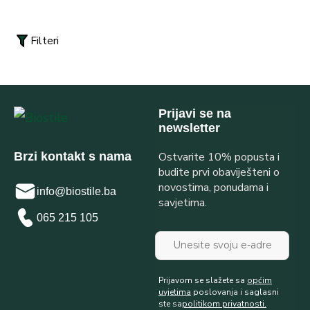
Filteri
Prijavi se na
newsletter
Ostvarite 10% popusta i
Brzi kontakt s nama
budite prvi obaviješteni o
novostima, ponudama i
info@biostile.ba
savjetima.
065 215 105
Prijavom se slažete sa
općim
uvjetima
poslovanja i saglasni
ste sa
politikom privatnosti.