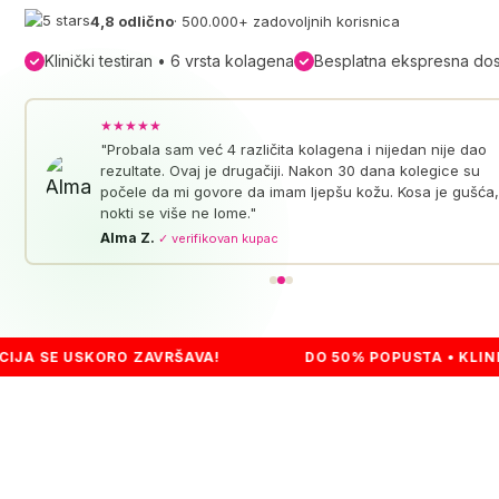
4,8 odlično
· 500.000+ zadovoljnih korisnica
Klinički testiran • 6 vrsta kolagena
Besplatna ekspresna do
★★★★★
"Probala sam već 4 različita kolagena i nijedan nije dao
rezultate. Ovaj je drugačiji. Nakon 30 dana kolegice su
počele da mi govore da imam ljepšu kožu. Kosa je gušća,
nokti se više ne lome."
Alma Z.
✓ verifikovan kupac
SKORO ZAVRŠAVA!
DO 50% POPUSTA • KLINIČKI TEST