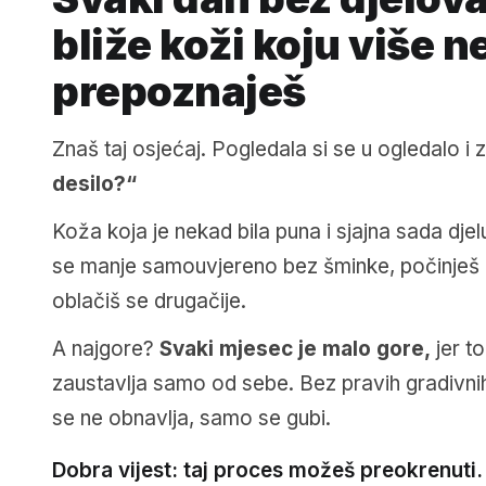
bliže koži koju više n
prepoznaješ
Znaš taj osjećaj. Pogledala si se u ogledalo i 
desilo?“
Koža koja je nekad bila puna i sjajna sada dje
se manje samouvjereno bez šminke, počinješ iz
oblačiš se drugačije.
A najgore?
Svaki mjesec je malo gore,
jer to
zaustavlja samo od sebe. Bez pravih gradivnih
se ne obnavlja, samo se gubi.
Dobra vijest: taj proces možeš preokrenuti. 