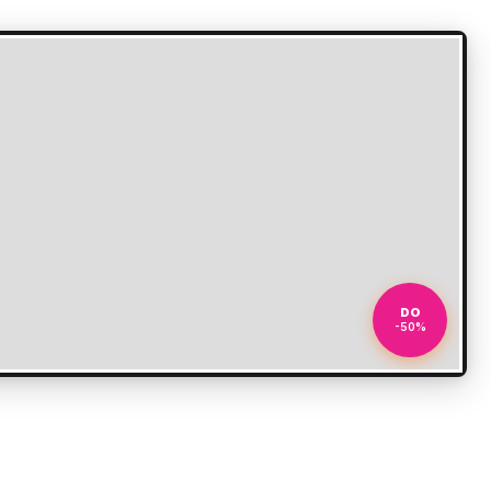
DO
-50%