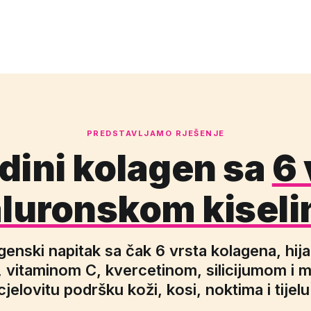
PREDSTAVLJAMO RJEŠENJE
edini kolagen sa
6 
jaluronskom kisel
genski napitak sa čak 6 vrsta kolagena, hi
, vitaminom C, kvercetinom, silicijumom i
cjelovitu podršku koži, kosi, noktima i tijelu