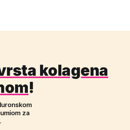
vrsta kolagena
inom
!
jaluronskom
 mumiom za
.