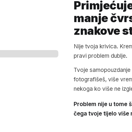
Primjećuje
manje čvrs
znakove s
Nije tvoja krivica. Kre
pravi problem dublje.
Tvoje samopouzdanje 
fotografišeš, više vrem
nekoga ko više ne izgle
Problem nije u tome š
čega tvoje tijelo viš