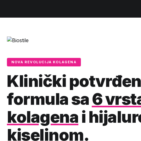
NOVA REVOLUCIJA KOLAGENA
Klinički potvrđe
formula sa
6 vrst
kolagena
i hijal
kiselinom.