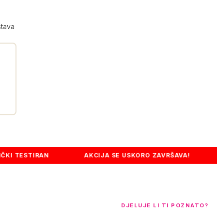
stava
★★★★★
"Moj dermatolog je bio iznenađen razlikom. Koža je čvr
fine linije manje vidljive. Rekao je: šta god da radiš, nas
To je ovaj kolagen."
Enisa M.
✓ verifikovan kupac
IRAN
AKCIJA SE USKORO ZAVRŠAVA!
DO 50%
DJELUJE LI TI POZNATO?