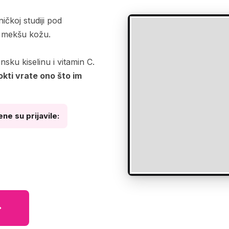
ičkoj studiji pod
o mekšu kožu.
sku kiselinu i vitamin C.
okti vrate ono što im
ne su prijavile: