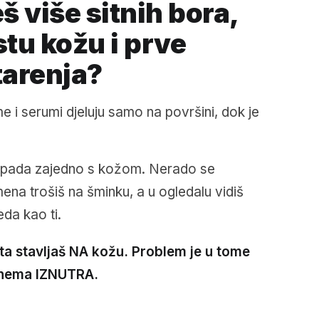
š više sitnih bora,
tu kožu i prve
tarenja?
me i serumi djeluju samo na površini, dok je
pada zajedno s kožom. Nerado se
ena trošiš na šminku, a u ogledalu vidiš
da kao ti.
ta stavljaš NA kožu. Problem je u tome
e nema IZNUTRA.