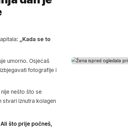
e
zapitala:
„Kada se to
luje umorno. Osjećaš
bjegavati fotografije i
 nije nešto što se
 stvari iznutra kolagen
Ali što prije počneš,