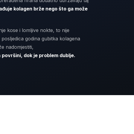
 prerađena hrana dodatno ubrzavaju taj
građuje kolagen brže nego što ga može
je kose i lomljive nokte, to nije
 posljedica godina gubitka kolagena
e nadomjestiti,
 površini, dok je problem dublje.