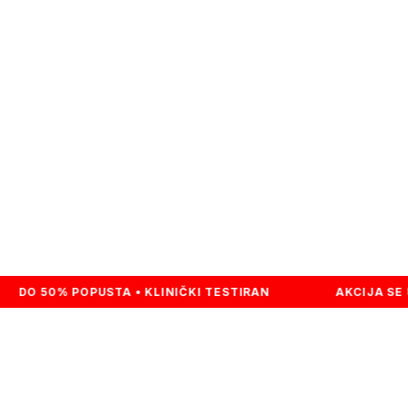
šća,
tavi.
 POPUSTA • KLINIČKI TESTIRAN
AKCIJA SE USKORO Z