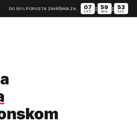
07
59
52
:
:
DO 50% POPUSTA ZAVRŠAVA ZA:
SATI
MIN
SEK
na
a
uronskom