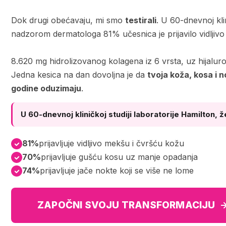
Dok drugi obećavaju, mi smo
testirali
. U 60-dnevnoj klin
nadzorom dermatologa 81% učesnica je prijavilo vidljiv
8.620 mg hidrolizovanog kolagena iz 6 vrsta, uz hijaluron
Jedna kesica na dan dovoljna je da
tvoja koža, kosa i n
godine oduzimaju
.
U 60-dnevnoj kliničkoj studiji laboratorije Hamilton, že
81%
prijavljuje vidljivo mekšu i čvršću kožu
70%
prijavljuje gušću kosu uz manje opadanja
74%
prijavljuje jače nokte koji se više ne lome
ZAPOČNI SVOJU TRANSFORMACIJU