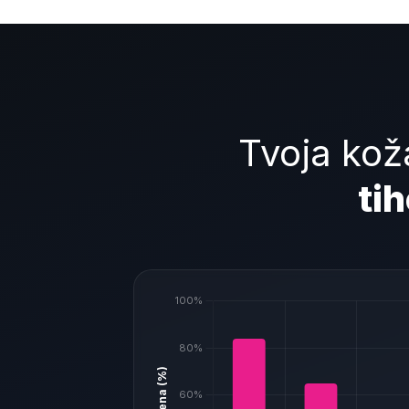
Tvoja kož
ti