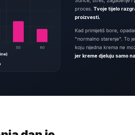
Sunce, stres, zagađenje i
proces.
Tvoje tijelo raz
proizvesti.
Kad primijetiš bore, opadan
"normalno starenje". To je
koju nijedna krema ne mož
jer kreme djeluju samo na
a
nja dan je