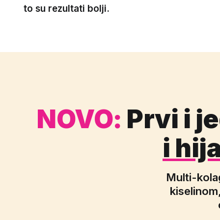
to su rezultati bolji.
NOVO:
Prvi i j
i hi
Multi-kola
kiselinom