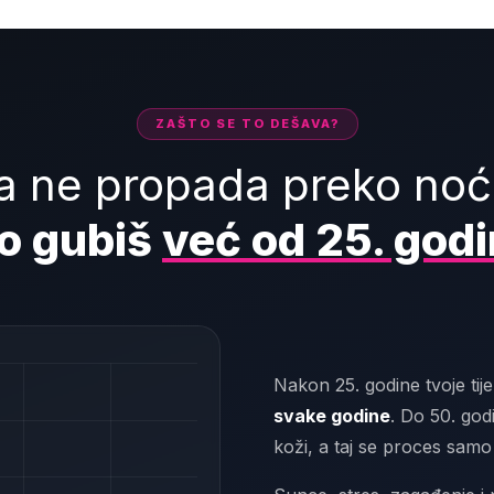
ZAŠTO SE TO DEŠAVA?
a ne propada preko noć
ho gubiš
već od 25. godi
Nakon 25. godine tvoje tij
svake godine
. Do 50. god
koži, a taj se proces sam