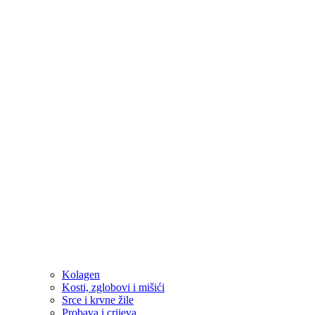
Kolagen
Kosti, zglobovi i mišići
Srce i krvne žile
Probava i crijeva