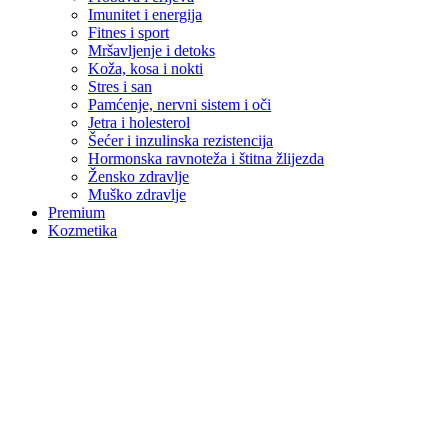
Imunitet i energija
Fitnes i sport
Mršavljenje i detoks
Koža, kosa i nokti
Stres i san
Pamćenje, nervni sistem i oči
Jetra i holesterol
Šećer i inzulinska rezistencija
Hormonska ravnoteža i štitna žlijezda
Žensko zdravlje
Muško zdravlje
Premium
Kozmetika